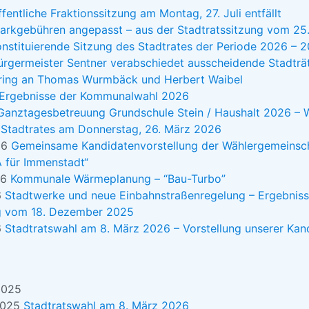
fentliche Fraktionssitzung am Montag, 27. Juli entfällt
arkgebühren angepasst – aus der Stadtratssitzung vom 25
nstituierende Sitzung des Stadtrates der Periode 2026 – 
ürgermeister Sentner verabschiedet ausscheidende Stadträt
ring an Thomas Wurmbäck und Herbert Waibel
Ergebnisse der Kommunalwahl 2026
Ganztagesbetreuung Grundschule Stein / Haushalt 2026 – W
 Stadtrates am Donnerstag, 26. März 2026
26
Gemeinsame Kandidatenvorstellung der Wählergemeinsch
A für Immenstadt“
26
Kommunale Wärmeplanung – “Bau-Turbo”
6
Stadtwerke und neue Einbahnstraßenregelung – Ergebniss
ng vom 18. Dezember 2025
6
Stadtratswahl am 8. März 2026 – Vorstellung unserer Kan
2025
2025
Stadtratswahl am 8. März 2026