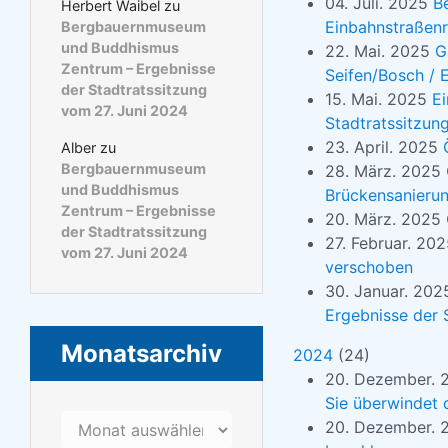
04. Juli. 2025
B
Herbert Waibel
zu
Einbahnstraßen
Bergbauernmuseum
und Buddhismus
22. Mai. 2025
G
Zentrum – Ergebnisse
Seifen/Bosch / 
der Stadtratssitzung
15. Mai. 2025
Ei
vom 27. Juni 2024
Stadtratssitzun
23. April. 2025
Alber
zu
Bergbauernmuseum
28. März. 2025
und Buddhismus
Brückensanierun
Zentrum – Ergebnisse
20. März. 2025
der Stadtratssitzung
27. Februar. 20
vom 27. Juni 2024
verschoben
30. Januar. 20
Ergebnisse der 
Monatsarchiv
2024
(
24
)
20. Dezember.
Sie überwindet d
Monatsarchiv
20. Dezember.