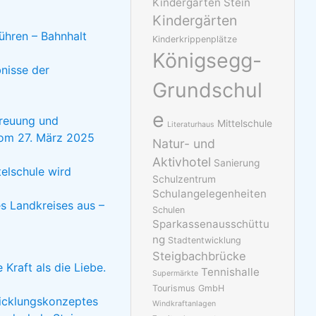
Kindergarten Stein
Kindergärten
hren – Bahnhalt
Kinderkrippenplätze
Königsegg-
bnisse der
Grundschul
e
reuung und
Mittelschule
Literaturhaus
vom 27. März 2025
Natur- und
Aktivhotel
Sanierung
elschule wird
Schulzentrum
Schulangelegenheiten
s Landkreises aus –
Schulen
Sparkassenausschüttu
ng
Stadtentwicklung
Steigbachbrücke
Kraft als die Liebe.
Tennishalle
Supermärkte
Tourismus GmbH
wicklungskonzeptes
Windkraftanlagen