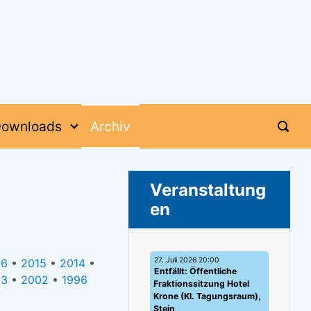
ownloads
Archiv
Veranstaltung
en
27. Juli 2026 20:00
16
•
2015
•
2014
•
Entfällt: Öffentliche
03
•
2002
•
1996
Fraktionssitzung Hotel
Krone (Kl. Tagungsraum),
Stein