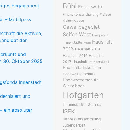
Bühl
ähriges Engagement
Feuerwehr
Finanzkonsolidierung
Freibad
ße – Mobilpass
Kleiner Alpsee
Gewerbegebiet
schaft die Aktiven,
Seifen West
Hangrutsch
kandidat der
Haushalt
Immenstädter Horn
2013
Haushalt 2014
erkunft und
Haushalt 2016
Haushalt
om 30. Oktober 2025
2017
Haushalt Immenstadt
Haushaltsdiskussion
Hochwasserschutz
Hochwasserschutz
gsfonds Innenstadt
Winkelbach
Hofgarten
dernisiert und
Immenstädter Schloss
– ein absoluter
ISEK
Jahresversammlung
Jugendarbeit