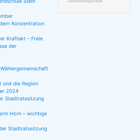
undschule Stein
Zweitwohnungssteuer
zember
dern Konzentration
er Kraftakt – Freie
sse der
r Wählergemeinschaft
t und die Region
ber 2024
er Stadtratssitzung
rm Horn – wichtige
er Stadtratssitzung