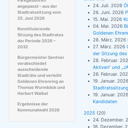
Parkgebühren
24. Juli. 2026
Öf
angepasst – aus der
26. Juni. 2026
P
Stadtratssitzung vom
25. Juni 2026
15. Mai. 2026
Ko
04. Mai. 2026
B
Konstituierende
Goldenen Ehren
Sitzung des Stadtrates
28. März. 2026
der Periode 2026 –
27. März. 2026
2032
der Sitzung des
Bürgermeister Sentner
28. Februar. 20
verabschiedet
Aktiven“ und „J
ausscheidende
26. Februar. 20
Stadträte und verleiht
19. Januar. 202
Goldenen Ehrenring an
Thomas Wurmbäck und
Stadtratssitzu
Herbert Waibel
19. Januar. 202
Kandidaten
Ergebnisse der
Kommunalwahl 2026
2025
(
20
)
24. Dezember. 
18. Dezember. 