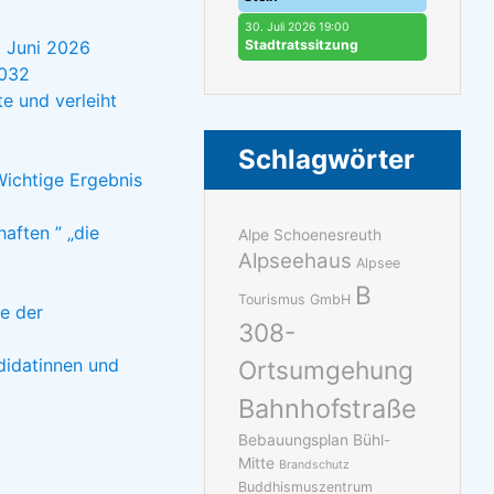
30. Juli 2026 19:00
Stadtratssitzung
. Juni 2026
2032
e und verleiht
Schlagwörter
ichtige Ergebnis
aften ” „die
Alpe Schoenesreuth
Alpseehaus
Alpsee
B
Tourismus GmbH
e der
308-
didatinnen und
Ortsumgehung
Bahnhofstraße
Bebauungsplan Bühl-
Mitte
Brandschutz
Buddhismuszentrum