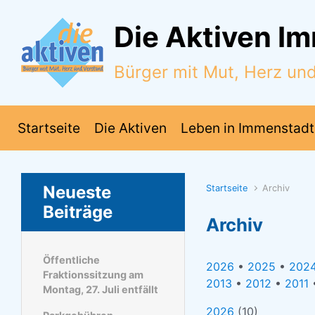
Zum Hauptinhalt springen
Die Aktiven I
Bürger mit Mut, Herz un
Startseite
Die Aktiven
Leben in Immenstadt
Neueste
Startseite
Archiv
Beiträge
Archiv
Öffentliche
2026
•
2025
•
202
Fraktionssitzung am
2013
•
2012
•
2011
Montag, 27. Juli entfällt
2026
(
10
)