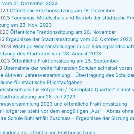
ng vom 21. Dezember 2023
2023
Öffentliche Fraktionssitzung am 18. Dezember
 2023
Tourismus, Mittelschule und Betrieb der städtische Fr
tzung am 23. Nov. 2023
2023
Öffentliche Fraktionssitzung am 20. November
023
Ergebnisse der Stadtratssitzung vom 26. Oktober 2023
 2023
Wichtige Weichenstellungen in der Bildungslandschaf
Sitzung des Stadtrates vom 28. August 2023
 2023
Öffentliche Fraktionssitzung am 25. September
23
Übernahme der weiterführenden Schulen schreitet voran
ie Aktiven“ Jahresversammlung – Übertragung des Schulze
lräume für städtische Pflichtaufgaben
rissbeschluss für Hofgarten / “Kirchplatz Quartier” nimmt 
Stadtratssitzung am 26. Juli 2023
hresversammlung 2023 und öffentliche Fraktionssitzung
r Hofgarten steht vor dem endgültigen „Aus“ – Abriss ohn
lte Schule Bühl erhält Zuschuss – Ergebnisse der Sitzung d
inladung zur öffentlichen Fraktionssitzung