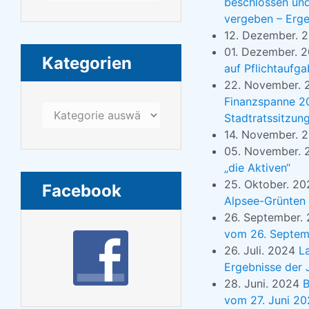
beschlossen und
vergeben – Erge
12. Dezember. 
01. Dezember. 
Kategorien
auf Pflichtaufg
22. November.
Finanzspanne 20
Kategorien
Stadtratssitzun
14. November. 
05. November.
„die Aktiven“
25. Oktober. 2
Facebook
Alpsee-Grünten 
26. September.
vom 26. Septe
26. Juli. 2024
L
Ergebnisse der J
28. Juni. 2024
B
vom 27. Juni 2