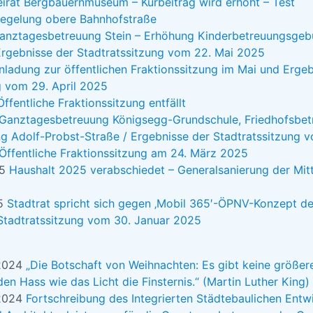
eirat Bergbauernmuseum – Kurbeitrag wird erhöht – Test
regelung obere Bahnhofstraße
anztagesbetreuung Stein – Erhöhung Kinderbetreuungsgebü
Ergebnisse der Stadtratssitzung vom 22. Mai 2025
nladung zur öffentlichen Fraktionssitzung im Mai und Erge
g vom 29. April 2025
Öffentliche Fraktionssitzung entfällt
Ganztagesbetreuung Königsegg-Grundschule, Friedhofsbet
g Adolf-Probst-Straße / Ergebnisse der Stadtratssitzung 
Öffentliche Fraktionssitzung am 24. März 2025
25
Haushalt 2025 verabschiedet – Generalsanierung der Mitt
25
Stadtrat spricht sich gegen ‚Mobil 365′-ÖPNV-Konzept de
Stadtratssitzung vom 30. Januar 2025
 2024
„Die Botschaft von Weihnachten: Es gibt keine größere 
en Hass wie das Licht die Finsternis.“ (Martin Luther King)
 2024
Fortschreibung des Integrierten Städtebaulichen Ent