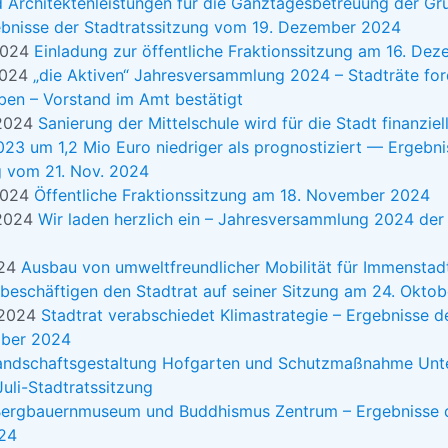
 Architektenleistungen für die Ganztagesbetreuung der Gr
bnisse der Stadtratssitzung vom 19. Dezember 2024
2024
Einladung zur öffentliche Fraktionssitzung am 16. De
2024
„die Aktiven“ Jahresversammlung 2024 – Stadträte for
aben – Vorstand im Amt bestätigt
 2024
Sanierung der Mittelschule wird für die Stadt finanziell
23 um 1,2 Mio Euro niedriger als prognostiziert — Ergebni
g vom 21. Nov. 2024
2024
Öffentliche Fraktionssitzung am 18. November 2024
 2024
Wir laden herzlich ein – Jahresversammlung 2024 de
024
Ausbau von umweltfreundlicher Mobilität für Immenstad
beschäftigen den Stadtrat auf seiner Sitzung am 24. Okto
 2024
Stadtrat verabschiedet Klimastrategie – Ergebnisse d
mber 2024
andschaftsgestaltung Hofgarten und Schutzmaßnahme Unte
uli-Stadtratssitzung
ergbauernmuseum und Buddhismus Zentrum – Ergebnisse d
024