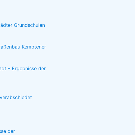
tädter Grundschulen
Straßenbau Kemptener
adt – Ergebnisse der
 verabschiedet
sse der