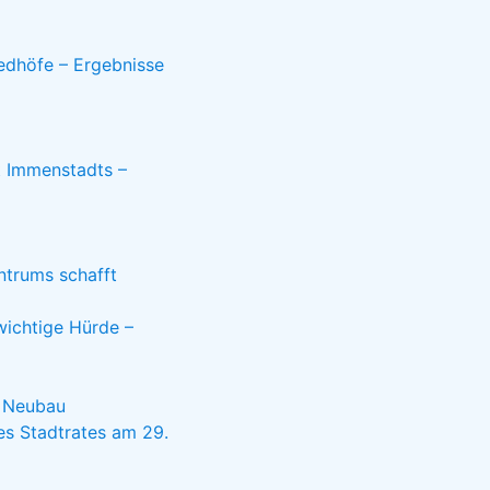
iedhöfe – Ergebnisse
t Immenstadts –
ntrums schafft
wichtige Hürde –
e Neubau
es Stadtrates am 29.