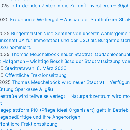
 2025
In fordernden Zeiten in die Zukunft investieren – 30j
2025
Erddeponie Weihergut – Ausbau der Sonthofener Stra
 2025
Bürgermeister Nico Sentner von unserer Wählergemein
nschaft JA für Immenstadt und der CSU als Bürgermeister
026 nominiert.
 2025
Thomas Meuchelböck neuer Stadtrat, Obdachlosenunt
 Hofgarten – wichtige Beschlüsse der Stadtratssitzung v
025
Stadtratswahl 8. März 2026
025
Öffentliche Fraktionssitzung
 2025
Thomas Meuchelböck wird neuer Stadtrat – Verfügun
üttung Sparkasse Allgäu
estraße wird teilweise verlegt – Naturparkzentrum wird mo
t
legeplattform PIO (Pflege Ideal Organisiert) geht in Betrieb 
legebedürftige und ihre Angehörigen
ffentliche Fraktionssitzung