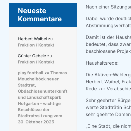
Nach einer Sitzungs
Neueste
Kommentare
Dabei wurde deutlich
Abstimmungsverhalt
Damit ist der Hausha
Herbert Waibel
zu
bedeutet, dass zwar
Fraktion / Kontakt
beschlossene Projek
Günter Gebele
zu
Fraktion / Kontakt
Haushaltsrede:
play football
zu
Thomas
Die Aktiven-Wähler
Meuchelböck neuer
Herbert Waibel, Fra
Stadtrat,
Rede zur Verabschi
Obdachlosenunterkunft
und Landschaftspark
Sehr geehrter Bürge
Hofgarten – wichtige
werte Stadträtin Sch
Beschlüsse der
sehr geehrte Damen 
Stadtratssitzung vom
30. Oktober 2025
„Eine Stadt, die nich