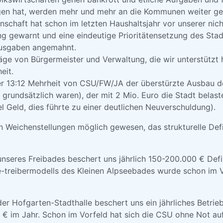
agen hat, werden mehr und mehr an die Kommunen weiter ger
schaft hat schon im letzten Haushaltsjahr vor unserer nic
g gewarnt und eine eindeutige Prioritätensetzung des Stad
usgaben angemahnt.
äge von Bürgermeister und Verwaltung, die wir unterstützt
eit.
r 13:12 Mehrheit von CSU/FW/JA der überstürzte Ausbau 
 grundsätzlich waren), der mit 2 Mio. Euro die Stadt belast
el Geld, dies führte zu einer deutlichen Neuverschuldung).
n Weichenstellungen möglich gewesen, das strukturelle Defi
res Freibades beschert uns jährlich 150-200.000 € Defiz
Be-treibermodells des Kleinen Alpseebades wurde schon im 
ofgarten-Stadthalle beschert uns ein jährliches Betrieb
€ im Jahr. Schon im Vorfeld hat sich die CSU ohne Not auf