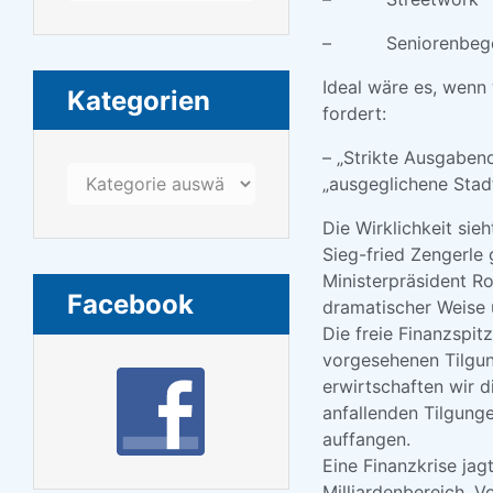
– Seniorenbegeg
Ideal wäre es, wenn
Kategorien
fordert:
– „Strikte Ausgaben
Kategorien
„ausgeglichene Stad
Die Wirklichkeit si
Sieg-fried Zengerle 
Ministerpräsident Ro
Facebook
dramatischer Weise ü
Die freie Finanzspi
vorgesehenen Tilgun
erwirtschaften wir d
anfallenden Tilgung
auffangen.
Eine Finanzkrise jag
Milliardenbereich, V