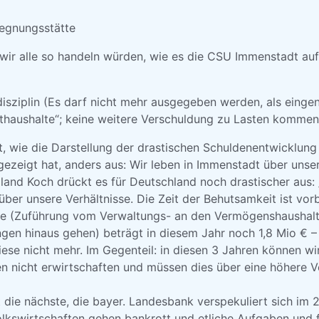
nungsstätte
 wir alle so handeln würden, wie es die CSU Immenstadt au
disziplin (Es darf nicht mehr ausgegeben werden, als eing
thaushalte“; keine weitere Verschuldung zu Lasten kommen
eht, wie die Darstellung der drastischen Schuldenentwicklu
gezeigt hat, anders aus: Wir leben in Immenstadt über unser
land Koch drückt es für Deutschland noch drastischer aus: 
ber unsere Verhältnisse. Die Zeit der Behutsamkeit ist vorbe
tze (Zuführung vom Verwaltungs- an den Vermögenshaushalt,
gen hinaus gehen) beträgt in diesem Jahr noch 1,8 Mio € –
iese nicht mehr. Im Gegenteil: in diesen 3 Jahren können wi
en nicht erwirtschaften und müssen dies über eine höhere 
t die nächste, die bayer. Landesbank verspekuliert sich im 2
olkswirtschaften gehen bankrott und etliche Aufgaben und f