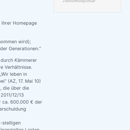
Zweitwohnungssteuer
f ihrer Homepage
enommen wird);
der Generationen.“
ng durch Kämmerer
e Verhältnisse.
„Wir leben in
i“ (AZ, 17. Mai 10)
 die über die
 2011/12/13
r ca. 600.000 € der
Verschuldung
-stelligen
inanziellen Lasten,