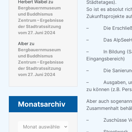
Städtetages).
Herbert Waibel
zu
Bergbauernmuseum
So ist es absolut ric
und Buddhismus
Zukunftsprojekte au
Zentrum – Ergebnisse
der Stadtratssitzung
– Die Erschließu
vom 27. Juni 2024
– Das AlpSeeH
Alber
zu
Bergbauernmuseum
– In Bildung (Sani
und Buddhismus
Eingangsbereich)
Zentrum – Ergebnisse
der Stadtratssitzung
– Die Sanierung Ka
vom 27. Juni 2024
– Ausgaben, um die
zu können (z.B. Per
Aber auch sogenannte
Monatsarchiv
Zusammenhalt behäl
– Zuschüsse Ve
Monatsarchiv
– Streetwork