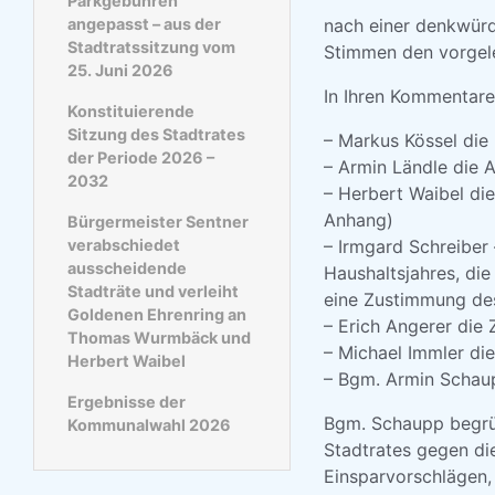
Parkgebühren
angepasst – aus der
nach einer denkwürdi
Stadtratssitzung vom
Stimmen den vorgele
25. Juni 2026
In Ihren Kommentare
Konstituierende
Sitzung des Stadtrates
– Markus Kössel die
der Periode 2026 –
– Armin Ländle die 
2032
– Herbert Waibel die
Anhang)
Bürgermeister Sentner
verabschiedet
– Irmgard Schreiber
ausscheidende
Haushaltsjahres, die
Stadträte und verleiht
eine Zustimmung des
Goldenen Ehrenring an
– Erich Angerer die
Thomas Wurmbäck und
– Michael Immler di
Herbert Waibel
– Bgm. Armin Schaup
Ergebnisse der
Bgm. Schaupp begrü
Kommunalwahl 2026
Stadtrates gegen di
Einsparvorschlägen, 