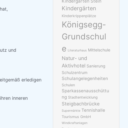
Kindergarten Stein
Kindergärten
hat,
Kinderkrippenplätze
Königsegg-
Grundschul
e
utz und
Mittelschule
Literaturhaus
Natur- und
Aktivhotel
Sanierung
Schulzentrum
Schulangelegenheiten
eitgemäß erledigen
Schulen
Sparkassenausschüttu
ng
ihren inneren
Stadtentwicklung
Steigbachbrücke
Tennishalle
Supermärkte
Tourismus GmbH
Windkraftanlagen