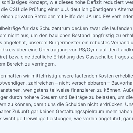
 schlüssiges Konzept, wie dieses hohe Defizit reduziert we
 die CSU die Prüfung einer u.U. deutlich günstigeren Alterna
einen privaten Betreiber mit Hilfe der JA und FW verhinder
träge für das Schulzentrum decken zwar die laufenden 
em nicht aus, um den baulichen Bestand langfristig zu erhal
es abgelehnt, unserem Bürgermeister ein robustes Verhand
andkreis über eine Übertragung von RS/Gym. auf den Landkr
äre) bzw. eine deutliche Erhöhung des Gastschulbeitrages z
sem Bereich zu verringern.
 hätten wir mittelfristig unsere laufenden Kosten erhebli
otwendigen, zahlreichen – nicht verschiebbaren – Bauvorh
e anstehen, wenigstens teilweise finanzieren zu können. Au
ger durch höhere Steuern und Beiträge zu belasten, um die
ern zu können, damit uns die Schulden nicht erdrücken. U
 naher Zukunft gar keinen Gestaltungsspielraum mehr habe
k wichtige freiwillige Leistungen, wie vorhin angeführt, gar