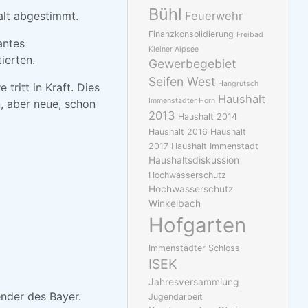
Bühl
alt abgestimmt.
Feuerwehr
Finanzkonsolidierung
Freibad
antes
Kleiner Alpsee
ierten.
Gewerbegebiet
Seifen West
Hangrutsch
tritt in Kraft. Dies
Haushalt
Immenstädter Horn
, aber neue, schon
2013
Haushalt 2014
Haushalt 2016
Haushalt
2017
Haushalt Immenstadt
Haushaltsdiskussion
Hochwasserschutz
Hochwasserschutz
Winkelbach
Hofgarten
Immenstädter Schloss
ISEK
Jahresversammlung
zender des Bayer.
Jugendarbeit