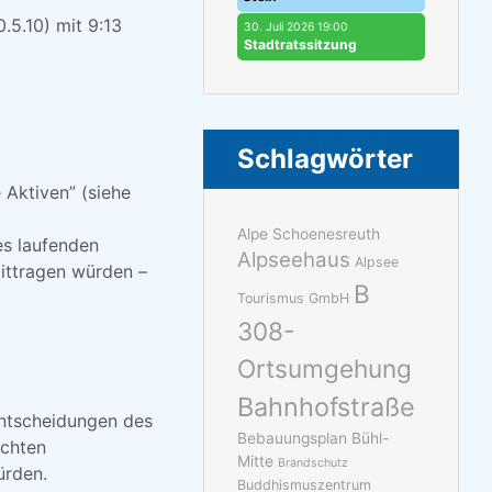
.5.10) mit 9:13
30. Juli 2026 19:00
Stadtratssitzung
Schlagwörter
 Aktiven” (siehe
Alpe Schoenesreuth
es laufenden
Alpseehaus
Alpsee
mittragen würden –
B
Tourismus GmbH
308-
Ortsumgehung
Bahnhofstraße
ntscheidungen des
Bebauungsplan Bühl-
achten
Mitte
Brandschutz
ürden.
Buddhismuszentrum