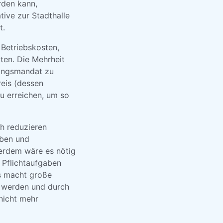
rden kann,
tive zur Stadthalle
t.
Betriebskosten,
ten. Die Mehrheit
lungsmandat zu
eis (dessen
u erreichen, um so
ch reduzieren
aben und
ßerdem wäre es nötig
 Pflichtaufgaben
ns macht große
n werden und durch
 nicht mehr