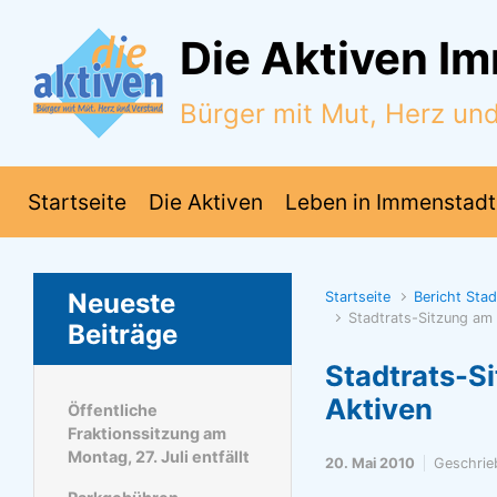
Zum Hauptinhalt springen
Die Aktiven I
Bürger mit Mut, Herz un
Startseite
Die Aktiven
Leben in Immenstadt
Neueste
Startseite
Bericht Sta
Stadtrats-Sitzung am
Beiträge
Stadtrats-S
Aktiven
Öffentliche
Fraktionssitzung am
Montag, 27. Juli entfällt
20. Mai 2010
Geschrie