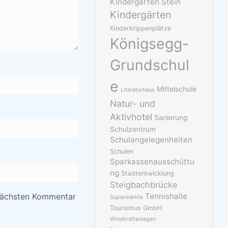
Kindergarten Stein
Kindergärten
Kinderkrippenplätze
Königsegg-
Grundschul
e
Mittelschule
Literaturhaus
Natur- und
Aktivhotel
Sanierung
Schulzentrum
Schulangelegenheiten
Schulen
Sparkassenausschüttu
ng
Stadtentwicklung
Steigbachbrücke
nächsten Kommentar
Tennishalle
Supermärkte
Tourismus GmbH
Windkraftanlagen