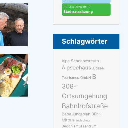
30. Juli 2026 19:00
Stadtratssitzung
Schlagwörter
Alpe Schoenesreuth
Alpseehaus
Alpsee
B
Tourismus GmbH
308-
Ortsumgehung
Bahnhofstraße
Bebauungsplan Bühl-
Mitte
Brandschutz
Buddhismuszentrum