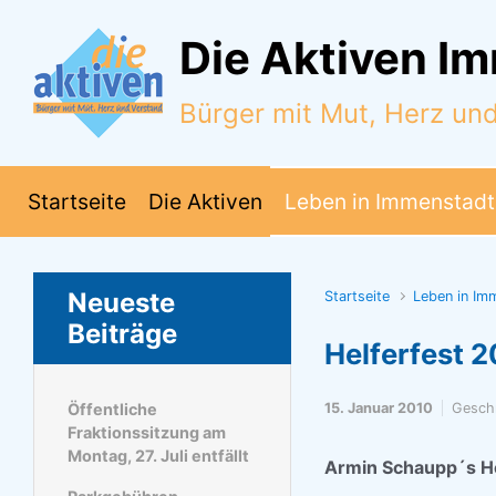
Zum Hauptinhalt springen
Die Aktiven I
Bürger mit Mut, Herz un
Startseite
Die Aktiven
Leben in Immenstadt
Neueste
Startseite
Leben in Im
Beiträge
Helferfest 
Öffentliche
15. Januar 2010
Gesch
Fraktionssitzung am
Montag, 27. Juli entfällt
Armin Schaupp´s He