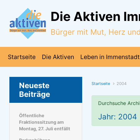
Zum Hauptinhalt springen
Die Aktiven I
Bürger mit Mut, Herz un
Startseite
Die Aktiven
Leben in Immenstadt
Neueste
Startseite
2004
Beiträge
Durchsuche Archi
Jahr: 2004
Öffentliche
Fraktionssitzung am
Montag, 27. Juli entfällt