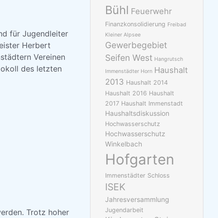
Bühl
Feuerwehr
Finanzkonsolidierung
Freibad
d für Jugendleiter
Kleiner Alpsee
Gewerbegebiet
eister Herbert
städtern Vereinen
Seifen West
Hangrutsch
koll des letzten
Haushalt
Immenstädter Horn
2013
Haushalt 2014
Haushalt 2016
Haushalt
2017
Haushalt Immenstadt
Haushaltsdiskussion
Hochwasserschutz
Hochwasserschutz
Winkelbach
Hofgarten
Immenstädter Schloss
ISEK
Jahresversammlung
Jugendarbeit
werden. Trotz hoher