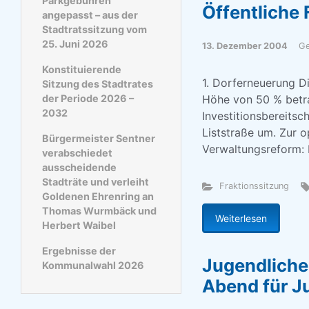
Parkgebühren
Öffentliche 
angepasst – aus der
Stadtratssitzung vom
25. Juni 2026
13. Dezember 2004
Ge
Konstituierende
1. Dorferneuerung Di
Sitzung des Stadtrates
der Periode 2026 –
Höhe von 50 % betra
2032
Investitionsbereitsc
Liststraße um. Zur o
Bürgermeister Sentner
Verwaltungsreform: 
verabschiedet
ausscheidende
Stadträte und verleiht
Fraktionssitzung
Goldenen Ehrenring an
Thomas Wurmbäck und
Weiterlesen
Herbert Waibel
Ergebnisse der
Jugendliche
Kommunalwahl 2026
Abend für J