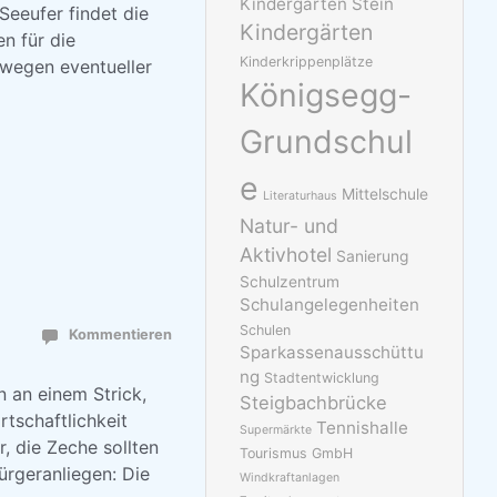
Kindergarten Stein
eeufer findet die
Kindergärten
n für die
Kinderkrippenplätze
 wegen eventueller
Königsegg-
Grundschul
e
Mittelschule
Literaturhaus
Natur- und
Aktivhotel
Sanierung
Schulzentrum
Schulangelegenheiten
Schulen
Kommentieren
Sparkassenausschüttu
ng
Stadtentwicklung
 an einem Strick,
Steigbachbrücke
tschaftlichkeit
Tennishalle
Supermärkte
, die Zeche sollten
Tourismus GmbH
rgeranliegen: Die
Windkraftanlagen