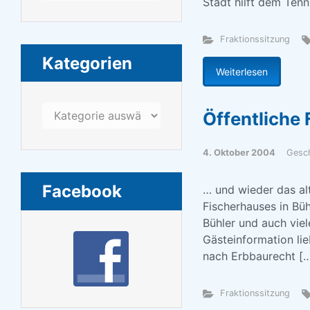
Stadt hilft dem Tenn
Fraktionssitzung
Kategorien
Weiterlesen
Kategorien
Öffentliche 
4. Oktober 2004
Gesc
Facebook
… und wieder das al
Fischerhauses in Bühl
Bühler und auch viel
Gästeinformation li
nach Erbbaurecht [
Fraktionssitzung