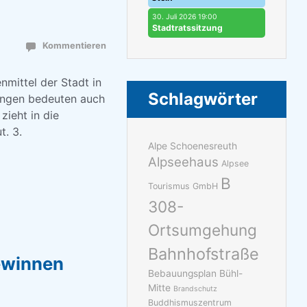
30. Juli 2026 19:00
Stadtratssitzung
Kommentieren
nmittel der Stadt in
Schlagwörter
ungen bedeuten auch
zieht in die
t. 3.
Alpe Schoenesreuth
Alpseehaus
Alpsee
B
Tourismus GmbH
308-
Ortsumgehung
Bahnhofstraße
gewinnen
Bebauungsplan Bühl-
Mitte
Brandschutz
Buddhismuszentrum