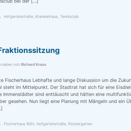
isclub bei der […]
Hofgartenstraße
,
Krankenhaus
,
Tennisclub
Fraktionssitzung
hrieben von
Richard Kraus
te Fischerhaus Lebhafte und lange Diskussion um die Zukun
 steht im Mittelpunkt. Der Stadtrat hat sich für eine Eisdie
e Immenstädter sind enttäuscht und hätten eine multifunkti
eber gesehen. Nun liegt eine Planung mit Mängeln und ein 
…]
Fischerhaus Bühl
,
Hofgartenstraße
,
Klostergarten