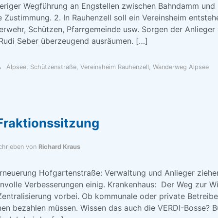
eriger Wegführung an Engstellen zwischen Bahndamm und S
Zustimmung. 2. In Rauhenzell soll ein Vereinsheim entstehe
erwehr, Schützen, Pfarrgemeinde usw. Sorgen der Anlieger
 Rudi Seber überzeugend ausräumen. […]
Alpsee
,
Schützenstraße
,
Vereinsheim Rauhenzell
,
Wanderweg Alpsee
Fraktionssitzung
chrieben von
Richard Kraus
neuerung Hofgartenstraße: Verwaltung und Anlieger ziehen
nnvolle Verbesserungen einig. Krankenhaus: Der Weg zur Wir
 Zentralisierung vorbei. Ob kommunale oder private Betreiber
inen bezahlen müssen. Wissen das auch die VERDI-Bosse? Bü