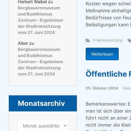
Herbert Waibel
zu
Kosten wegen schwi
Bergbauernmuseum
Maßnahme einhellige 
und Buddhismus
Bedürfnisse von Feu
Zentrum – Ergebnisse
Belästigungen kann
der Stadtratssitzung
vom 27. Juni 2024
Fraktionssitzung
Alber
zu
Bergbauernmuseum
Weiterlesen
und Buddhismus
Zentrum – Ergebnisse
der Stadtratssitzung
Öffentliche 
vom 27. Juni 2024
25. Oktober 2004
Ges
Monatsarchiv
Bemerkenswertes: Er
man ist sich über si
führt nicht an einer
Monatsarchiv
nicht immer die Kle