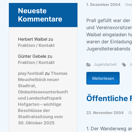
1. Dezember 2004
Ges
Neueste
Kommentare
Prall gefüllt war d
und Vereinsvorsitze
Waibel eingeladen h
Herbert Waibel
zu
waren der Einladung
Fraktion / Kontakt
Jugendleiterabends e
Günter Gebele
zu
Fraktion / Kontakt
Jugendarbeit
J
play football
zu
Thomas
Weiterlesen
Meuchelböck neuer
Stadtrat,
Obdachlosenunterkunft
Öffentliche 
und Landschaftspark
Hofgarten – wichtige
Beschlüsse der
22. November 2004
G
Stadtratssitzung vom
30. Oktober 2025
1. Der Wanderweg am