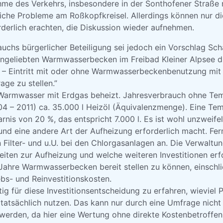
hme des Verkehrs, insbesondere in der Sonthofener Straße 
iche Probleme am Roßkopfkreisel. Allerdings können nur die
rderlich erachten, die Diskussion wieder aufnehmen.
uchs bürgerlicher Beteiligung sei jedoch ein Vorschlag Sch
ngeliebten Warmwasserbecken im Freibad Kleiner Alpsee d
 – Eintritt mit oder ohne Warmwasserbeckenbenutzung mit
ge zu stellen.”
 Warmwasser mit Erdgas beheizt. Jahresverbrauch ohne T
04 – 2011) ca. 35.000 l Heizöl (Äquivalenzmenge). Eine T
arnis von 20 %, das entspricht 7.000 l. Es ist wohl unzweifel
und eine andere Art der Aufheizung erforderlich macht. Fer
n Filter- und u.U. bei den Chlorgasanlagen an. Die Verwaltun
eiten zur Aufheizung und welche weiteren Investitionen erf
Jahre Warmwasserbecken bereit stellen zu können, einschli
ebs- und Reinvestitionskosten.
htig für diese Investitionsentscheidung zu erfahren, wieviel
tsächlich nutzen. Das kann nur durch eine Umfrage nicht ve
werden, da hier eine Wertung ohne direkte Kostenbetroffe