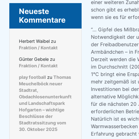
einer weiteren Zuna
schon gibt es erhebl
Neueste
wenn sie es für erfo
Kommentare
“… Gipfel des Mißbra
Notwendigkeit der u
Herbert Waibel
zu
der Freibadbenutzer
Fraktion / Kontakt
Armbändchen – in Fra
Derzeit werden die
Günter Gebele
zu
Fraktion / Kontakt
im Durchschnitt (20
1°C bringt eine Ersp
play football
zu
Thomas
mehr zeitgemäß ist 
Meuchelböck neuer
Investitionen bei de
Stadtrat,
alternative Möglichk
Obdachlosenunterkunft
und Landschaftspark
für die nächsten 20 
Hofgarten – wichtige
erforderlichen Betri
Beschlüsse der
Natürlich ist es wic
Stadtratssitzung vom
Warmwasserbecken ta
30. Oktober 2025
Erfahrung gebracht 