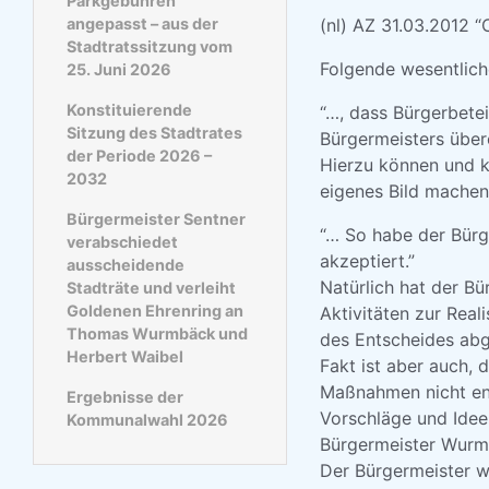
Parkgebühren
angepasst – aus der
(nl) AZ 31.03.2012 “
Stadtratssitzung vom
Folgende wesentliche 
25. Juni 2026
Konstituierende
“…, dass Bürgerbetei
Sitzung des Stadtrates
Bürgermeisters über
der Periode 2026 –
Hierzu können und k
2032
eigenes Bild machen
Bürgermeister Sentner
“… So habe der Bür
verabschiedet
akzeptiert.”
ausscheidende
Natürlich hat der Bü
Stadträte und verleiht
Goldenen Ehrenring an
Aktivitäten zur Rea
Thomas Wurmbäck und
des Entscheides abge
Herbert Waibel
Fakt ist aber auch, 
Maßnahmen nicht ent
Ergebnisse der
Vorschläge und Idee
Kommunalwahl 2026
Bürgermeister Wurm
Der Bürgermeister we