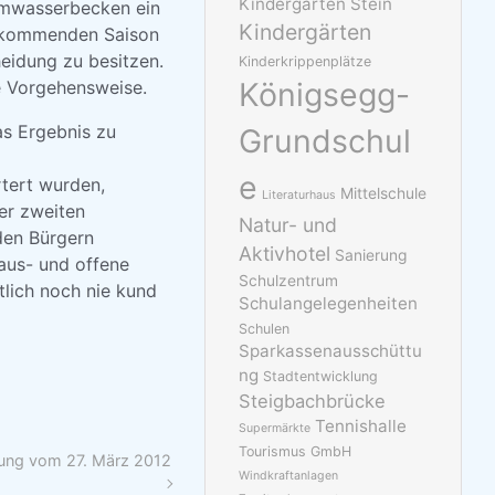
Kindergarten Stein
rmwasserbecken ein
Kindergärten
der kommenden Saison
heidung zu besitzen.
Kinderkrippenplätze
Königsegg-
e Vorgehensweise.
as Ergebnis zu
Grundschul
e
rtert wurden,
Mittelschule
Literaturhaus
er zweiten
Natur- und
den Bürgern
Aktivhotel
Sanierung
 aus- und offene
Schulzentrum
tlich noch nie kund
Schulangelegenheiten
Schulen
Sparkassenausschüttu
ng
Stadtentwicklung
Steigbachbrücke
Tennishalle
Supermärkte
Tourismus GmbH
tzung vom 27. März 2012
Windkraftanlagen