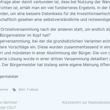
frage aber damit verbunden ist, dass bei Nutzung der Wa
richten ist, erhält man ein viel fundierteres Ergebnis. In 
rden, um eine bessere Datenbasis für die Investitionsentsc
tschaftlich gesehen eine selbstverständliche und notwendig
e Ortsteilversammlung nach der anderen statt, um endlich d
 Bürgermeister im Kopf hat!”
gerversammlung, bei der die grundsätzlichen Varianten erö
tere Vorschläge ein. Diese wurden zusammenfassend in ein
t und mündeten in einer Abstimmung der Bürger. Die von 
ierte Lösung wurde in einer dritten Versammlung detailliert
. Der Bürgermeister hat bislang seine eigene Meinung öffen
germeister
mentar
Bühl
,
Freibad
p nächster
Kurzbericht zur Stadtratssi
 der CSU?