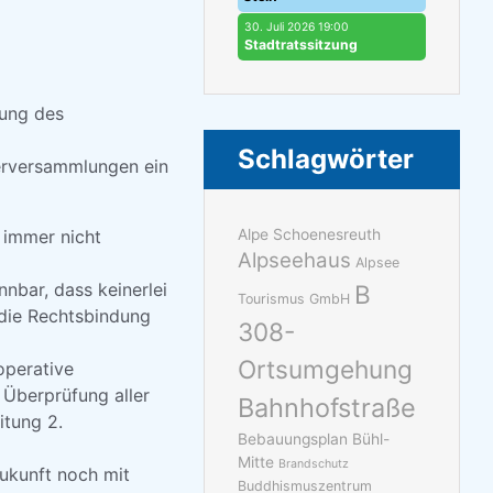
30. Juli 2026 19:00
Stadtratssitzung
nung des
Schlagwörter
erversammlungen ein
 immer nicht
Alpe Schoenesreuth
Alpseehaus
Alpsee
nnbar, dass keinerlei
B
Tourismus GmbH
die Rechtsbindung
308-
Ortsumgehung
operative
 Überprüfung aller
Bahnhofstraße
itung 2.
Bebauungsplan Bühl-
Mitte
Brandschutz
Zukunft noch mit
Buddhismuszentrum