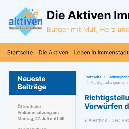
Zum Hauptinhalt springen
Die Aktiven I
Bürger mit Mut, Herz un
Startseite
Die Aktiven
Leben in Immenstadt
Neueste
Startseite
Stellungna
Richtigstellungen vo
Beiträge
Richtigstel
Vorwürfen d
Öffentliche
Fraktionssitzung am
Montag, 27. Juli entfällt
2. April 2012
Geschrie