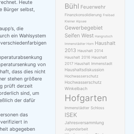
rechnet. Heute
Bühl
Feuerwehr
 Bürger selbst,
Finanzkonsolidierung
Freibad
Kleiner Alpsee
Gewerbegebiet
aupp’s, die
Seifen West
urch ein Wahlsystem
Hangrutsch
 verschiedenfarbigen
Haushalt
Immenstädter Horn
2013
Haushalt 2014
emperaturabsenkung
Haushalt 2016
Haushalt
emperatursenkung von
2017
Haushalt Immenstadt
Haushaltsdiskussion
haft, dass dies nicht
Hochwasserschutz
ner stehen größere
Hochwasserschutz
g prüft derzeit
Winkelbach
orderlich sind, um
Hofgarten
eßlich der dafür
Immenstädter Schloss
ISEK
 Personen das
rifiziert in
Jahresversammlung
nheit abgegeben
Jugendarbeit