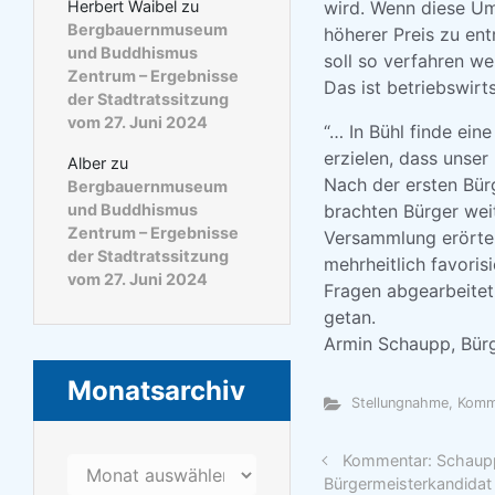
wird. Wenn diese Um
Herbert Waibel
zu
Bergbauernmuseum
höherer Preis zu ent
und Buddhismus
soll so verfahren we
Zentrum – Ergebnisse
Das ist betriebswir
der Stadtratssitzung
vom 27. Juni 2024
“… In Bühl finde ein
erzielen, dass unser
Alber
zu
Nach der ersten Bür
Bergbauernmuseum
brachten Bürger wei
und Buddhismus
Zentrum – Ergebnisse
Versammlung erörter
der Stadtratssitzung
mehrheitlich favoris
vom 27. Juni 2024
Fragen abgearbeitet
getan.
Armin Schaupp, Bür
Monatsarchiv
Stellungnahme, Kom
Kommentar: Schaup
Monatsarchiv
Bürgermeisterkandidat