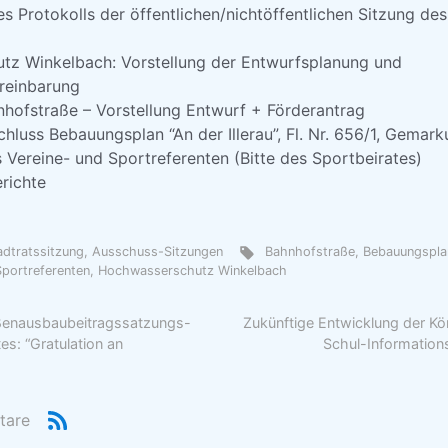
 Protokolls der öffentlichen/nichtöffentlichen Sitzung de
z Winkelbach: Vorstellung der Entwurfsplanung und
reinbarung
hofstraße – Vorstellung Entwurf + Förderantrag
hluss Bebauungsplan “An der Illerau”, Fl. Nr. 656/1, Gemarku
 Vereine- und Sportreferenten (Bitte des Sportbeirates)
richte
tadtratssitzung, Ausschuss-Sitzungen
Bahnhofstraße
,
Bebauungsplan
Sportreferenten
,
Hochwasserschutz Winkelbach
aßenausbaubeitragssatzungs-
Zukünftige Entwicklung der K
es: “Gratulation an
Schul-Information
tare