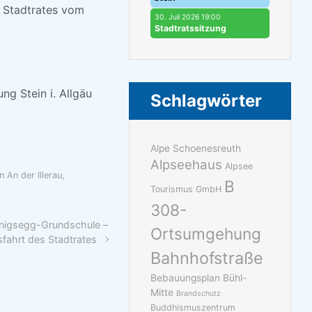
s Stadtrates vom
30. Juli 2026 19:00
Stadtratssitzung
ng Stein i. Allgäu
Schlagwörter
Alpe Schoenesreuth
Alpseehaus
Alpsee
 An der Illerau
,
B
Tourismus GmbH
308-
önigsegg-Grundschule –
Ortsumgehung
sfahrt des Stadtrates
Bahnhofstraße
Bebauungsplan Bühl-
Mitte
Brandschutz
Buddhismuszentrum