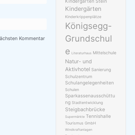
Kindergarten Stein
Kindergärten
Kinderkrippenplätze
Königsegg-
Grundschul
nächsten Kommentar
e
Mittelschule
Literaturhaus
Natur- und
Aktivhotel
Sanierung
Schulzentrum
Schulangelegenheiten
Schulen
Sparkassenausschüttu
ng
Stadtentwicklung
Steigbachbrücke
Tennishalle
Supermärkte
Tourismus GmbH
Windkraftanlagen