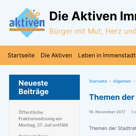
Zum Hauptinhalt springen
Die Aktiven I
Bürger mit Mut, Herz un
Startseite
Die Aktiven
Leben in Immenstadt
Neueste
Startseite
Allgemein
Beiträge
Themen der 
Öffentliche
16. November 2017
Ge
Fraktionssitzung am
Montag, 27. Juli entfällt
Themen der Stadtrat