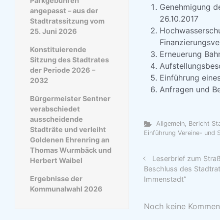
Parkgebühren
Genehmigung des
angepasst – aus der
26.10.2017
Stadtratssitzung vom
Hochwasserschut
25. Juni 2026
Finanzierungsve
Konstituierende
Erneuerung Bahn
Sitzung des Stadtrates
Aufstellungsbesc
der Periode 2026 –
Einführung eines
2032
Anfragen und Be
Bürgermeister Sentner
verabschiedet
ausscheidende
Allgemein
,
Bericht S
Stadträte und verleiht
Einführung Vereine- und 
Goldenen Ehrenring an
Thomas Wurmbäck und
Leserbrief zum Str
Herbert Waibel
Beschluss des Stadtrat
Ergebnisse der
Immenstadt”
Kommunalwahl 2026
Noch keine Kommen