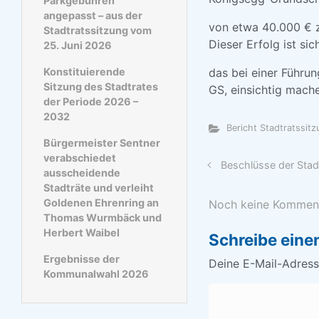
Parkgebühren
angepasst – aus der
von etwa 40.000 € zu
Stadtratssitzung vom
Dieser Erfolg ist s
25. Juni 2026
Konstituierende
das bei einer Führun
Sitzung des Stadtrates
GS, einsichtig mach
der Periode 2026 –
2032
Bericht Stadtratssit
Bürgermeister Sentner
verabschiedet
Beschlüsse der Stad
ausscheidende
Stadträte und verleiht
Goldenen Ehrenring an
Noch keine Kommen
Thomas Wurmbäck und
Herbert Waibel
Schreibe ein
Ergebnisse der
Deine E-Mail-Adresse
Kommunalwahl 2026