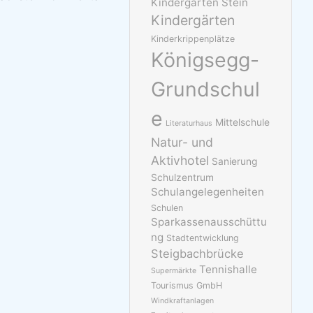
Kindergarten Stein
Kindergärten
Kinderkrippenplätze
Königsegg-
Grundschul
e
Mittelschule
Literaturhaus
Natur- und
Aktivhotel
Sanierung
Schulzentrum
Schulangelegenheiten
Schulen
Sparkassenausschüttu
ng
Stadtentwicklung
Steigbachbrücke
Tennishalle
Supermärkte
Tourismus GmbH
Windkraftanlagen