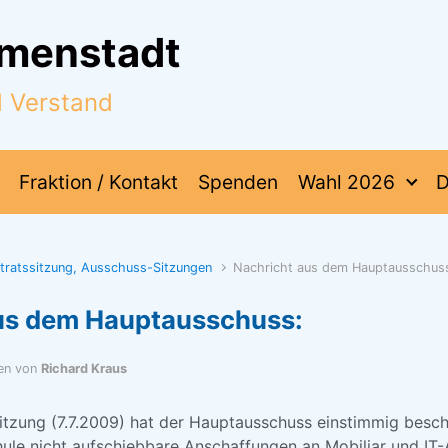
mmenstadt
d Verstand
Fraktion / Kontakt
Spenden
Wahl 2026
D
dtratssitzung, Ausschuss-Sitzungen
Nachricht aus dem Hauptausschus
us dem Hauptausschuss:
en von
Richard Kraus
Sitzung (7.7.2009) hat der Hauptausschuss einstimmig besch
le nicht aufschiebbare Anschaffungen an Mobiliar und IT-