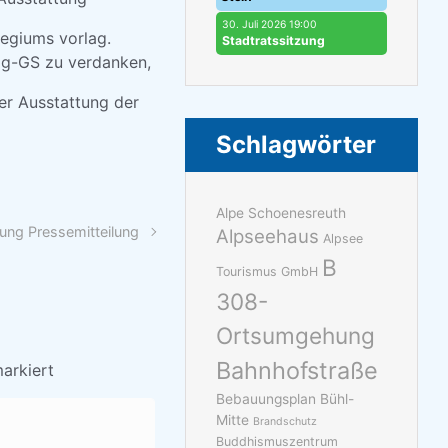
30. Juli 2026 19:00
legiums vorlag.
Stadtratssitzung
egg-GS zu verdanken,
er Ausstattung der
Schlagwörter
Alpe Schoenesreuth
lung Pressemitteilung
Alpseehaus
Alpsee
B
Tourismus GmbH
308-
Ortsumgehung
Bahnhofstraße
arkiert
Bebauungsplan Bühl-
Mitte
Brandschutz
Buddhismuszentrum