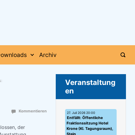
ownloads
Archiv
Veranstaltung
s:
en
Kommentieren
27. Juli 2026 20:00
Entfällt: Öffentliche
Fraktionssitzung Hotel
lossen, der
Krone (Kl. Tagungsraum),
Ausstattung
Stein