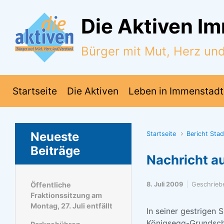
Zum Hauptinhalt springen
Die Aktiven I
Bürger mit Mut, Herz un
Startseite
Die Aktiven
Leben in Immenstadt
Neueste
Startseite
Bericht Sta
Beiträge
Nachricht a
Öffentliche
8. Juli 2009
Geschrieb
Fraktionssitzung am
Montag, 27. Juli entfällt
In seiner gestrigen 
Königsegg-Grundschu