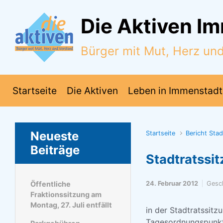
Zum Hauptinhalt springen
Die Aktiven I
Bürger mit Mut, Herz un
Startseite
Die Aktiven
Leben in Immenstadt
Neueste
Startseite
Bericht Sta
Beiträge
Stadtratssi
Öffentliche
24. Februar 2012
Gesc
Fraktionssitzung am
Montag, 27. Juli entfällt
in der Stadtratssitz
Tagesordnungspunkte