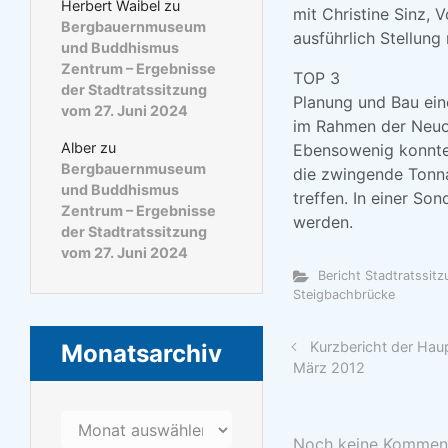
Herbert Waibel
zu
mit Christine Sinz, 
Bergbauernmuseum
ausführlich Stellun
und Buddhismus
Zentrum – Ergebnisse
TOP 3
der Stadtratssitzung
Planung und Bau ein
vom 27. Juni 2024
im Rahmen der Neuo
Alber
zu
Ebensowenig konnte s
Bergbauernmuseum
die zwingende Tonna
und Buddhismus
treffen. In einer So
Zentrum – Ergebnisse
werden.
der Stadtratssitzung
vom 27. Juni 2024
Bericht Stadtratssit
Steigbachbrücke
Kurzbericht der Ha
Monatsarchiv
März 2012
Monatsarchiv
Noch keine Kommen