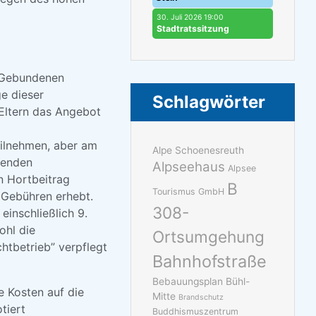
30. Juli 2026 19:00
Stadtratssitzung
n Gebundenen
e dieser
Schlagwörter
Eltern das Angebot
eilnehmen, aber am
Alpe Schoenesreuth
denden
Alpseehaus
Alpsee
n Hortbeitrag
B
Tourismus GmbH
e Gebühren erhebt.
308-
inschließlich 9.
ohl die
Ortsumgehung
htbetrieb” verpflegt
Bahnhofstraße
Bebauungsplan Bühl-
e Kosten auf die
Mitte
Brandschutz
tiert
Buddhismuszentrum