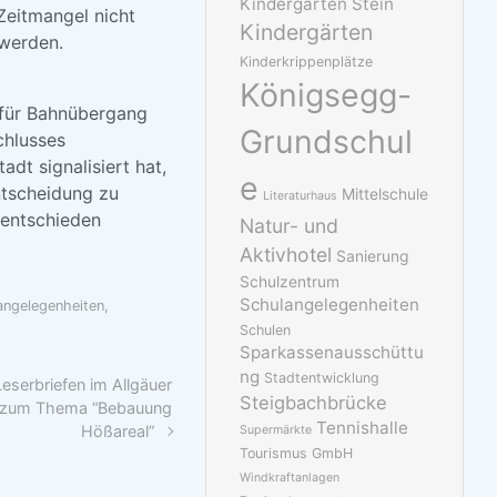
Kindergarten Stein
 Zeitmangel nicht
Kindergärten
 werden.
Kinderkrippenplätze
Königsegg-
 für Bahnübergang
Grundschul
chlusses
dt signalisiert hat,
e
ntscheidung zu
Mittelschule
Literaturhaus
 entschieden
Natur- und
Aktivhotel
Sanierung
Schulzentrum
Schulangelegenheiten
angelegenheiten
,
Schulen
Sparkassenausschüttu
ng
Stadtentwicklung
serbriefen im Allgäuer
Steigbachbrücke
2 zum Thema “Bebauung
Tennishalle
Hößareal”
Supermärkte
Tourismus GmbH
Windkraftanlagen