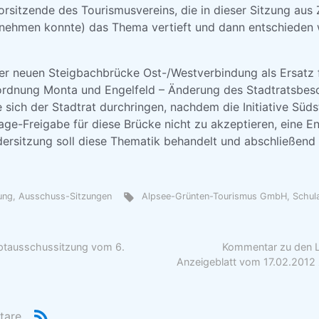
Vorsitzende des Tourismusvereins, die in dieser Sitzung aus
g nehmen konnte) das Thema vertieft und dann entschieden
er neuen Steigbachbrücke Ost-/Westverbindung als Ersatz
rdnung Monta und Engelfeld – Änderung des Stadtratsbes
ich der Stadtrat durchringen, nachdem die Initiative Südsta
ge-Freigabe für diese Brücke nicht zu akzeptieren, eine E
ndersitzung soll diese Thematik behandelt und abschließend
zung, Ausschuss-Sitzungen
Alpsee-Grünten-Tourismus GmbH
,
Schul
uptausschussitzung vom 6.
Kommentar zu den Le
Anzeigeblatt vom 17.02.201
tare