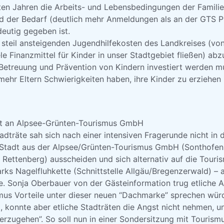
zten Jahren die Arbeits- und Lebensbedingungen der Familie
 der Bedarf (deutlich mehr Anmeldungen als an der GTS P
eutig gegeben ist.
n steil ansteigenden Jugendhilfekosten des Landkreises (vo
le Finanzmittel für Kinder in unser Stadtgebiet fließen) abz
Betreuung und Prävention von Kindern investiert werden mu
ehr Eltern Schwierigkeiten haben, ihre Kinder zu erziehen
adt an Alpsee-Grünten-Tourismus GmbH
adträte sah sich nach einer intensiven Fragerunde nicht in 
 Stadt aus der Alpsee/Grünten-Tourismus GmbH (Sonthofen
, Rettenberg) ausscheiden und sich alternativ auf die Tour
s Nagelfluhkette (Schnittstelle Allgäu/Bregenzerwald) – au
e. Sonja Oberbauer von der Gästeinformation trug etliche A
us Vorteile unter dieser neuen “Dachmarke” sprechen würd
 konnte aber etliche Stadträten die Angst nicht nehmen, un
rzugehen”. So soll nun in einer Sondersitzung mit Tourismu