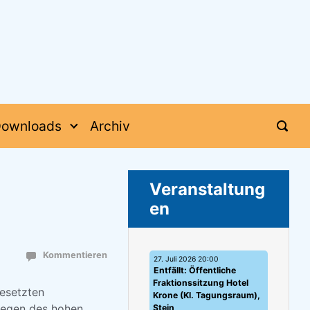
ownloads
Archiv
Veranstaltung
en
Kommentieren
27. Juli 2026 20:00
Entfällt: Öffentliche
Fraktionssitzung Hotel
gesetzten
Krone (Kl. Tagungsraum),
wegen des hohen
Stein