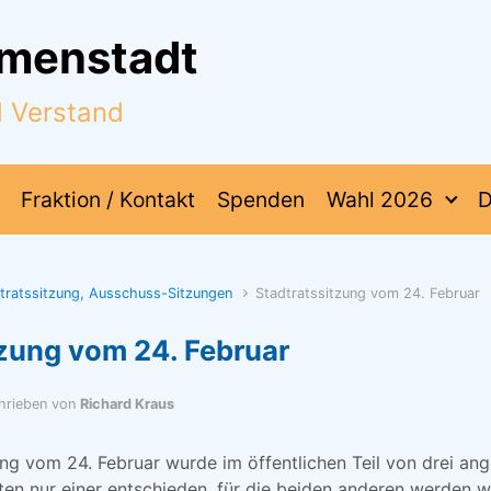
mmenstadt
d Verstand
Fraktion / Kontakt
Spenden
Wahl 2026
D
dtratssitzung, Ausschuss-Sitzungen
Stadtratssitzung vom 24. Februar
tzung vom 24. Februar
hrieben von
Richard Kraus
ung vom 24. Februar wurde im öffentlichen Teil von drei an
n nur einer entschieden, für die beiden anderen werden 