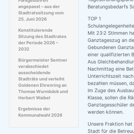
Parkgebühren
Beratungsbedarfs So
angepasst – aus der
Stadtratssitzung vom
TOP 1
25. Juni 2026
Schulangelegenheit
Konstituierende
Mit 23:2 Stimmen ha
Sitzung des Stadtrates
Ganztageszug an der 
der Periode 2026 –
Gebundenen Ganztag
2032
einer qualifizierten
Bürgermeister Sentner
Aus Gleichbehandlun
verabschiedet
Nachmittag eine Betr
ausscheidende
Unterrichtszeit nac
Stadträte und verleiht
bezahlen müssen, da 
Goldenen Ehrenring an
Im Zuge des Ausbaus
Thomas Wurmbäck und
Klasse, sollen die 
Herbert Waibel
Ganztagesschüler de
Ergebnisse der
werden können.
Kommunalwahl 2026
Unsere Fraktion hat
Stadt für die Betre