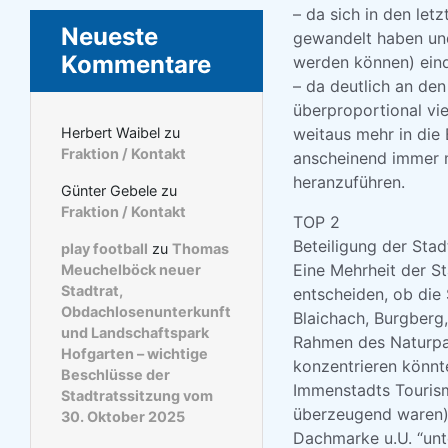
– da sich in den let
Neueste
gewandelt haben und
Kommentare
werden können) eind
– da deutlich an de
überproportional vie
weitaus mehr in die 
Herbert Waibel
zu
Fraktion / Kontakt
anscheinend immer m
heranzuführen.
Günter Gebele
zu
Fraktion / Kontakt
TOP 2
Beteiligung der St
play football
zu
Thomas
Eine Mehrheit der St
Meuchelböck neuer
Stadtrat,
entscheiden, ob die
Obdachlosenunterkunft
Blaichach, Burgberg
und Landschaftspark
Rahmen des Naturpark
Hofgarten – wichtige
konzentrieren könnt
Beschlüsse der
Immenstadts Tourism
Stadtratssitzung vom
überzeugend waren),
30. Oktober 2025
Dachmarke u.U. “unte