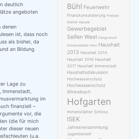
n deutlich
Bühl
Feuerwehr
lätze angeboten
Finanzkonsolidierung
Freibad
Kleiner Alpsee
n denen
Gewerbegebiet
ulesen ist, dass noch
Seifen West
Hangrutsch
ss als bisher, da
Haushalt
Immenstädter Horn
 und an Bildung
2013
Haushalt 2014
Haushalt 2016
Haushalt
2017
Haushalt Immenstadt
Haushaltsdiskussion
Hochwasserschutz
der Lage zu
Hochwasserschutz
, Immenstadt,
Winkelbach
ismusvermarktung im
Hofgarten
ch finanziell –
Immenstädter Schloss
rgumente vor, die
ISEK
en (die für mich
Jahresversammlung
ter dieser neuen
Jugendarbeit
sfachleuten (u.a.