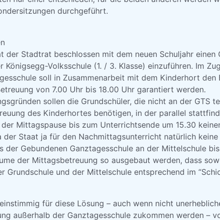
ndersitzungen durchgeführt.
en
t der Stadtrat beschlossen mit dem neuen Schuljahr eine
Königsegg-Volksschule (1. / 3. Klasse) einzuführen. Im Zug
esschule soll in Zusammenarbeit mit dem Kinderhort den 
 Betreuung von 7.00 Uhr bis 18.00 Uhr garantiert werden.
gsgründen sollen die Grundschüler, die nicht an der GTS t
euung des Kinderhortes benötigen, in der parallel stattfin
h der Mittagspause bis zum Unterrichtsende um 15.30 keine
der Staat ja für den Nachmittagsunterricht natürlich kein
 der Gebundenen Ganztagesschule an der Mittelschule bis e
Räume der Mittagsbetreuung so ausgebaut werden, dass sow
r Grundschule und der Mittelschule entsprechend im “Schic
 einstimmig für diese Lösung – auch wenn nicht unerheblich
uung außerhalb der Ganztagesschule zukommen werden – vo