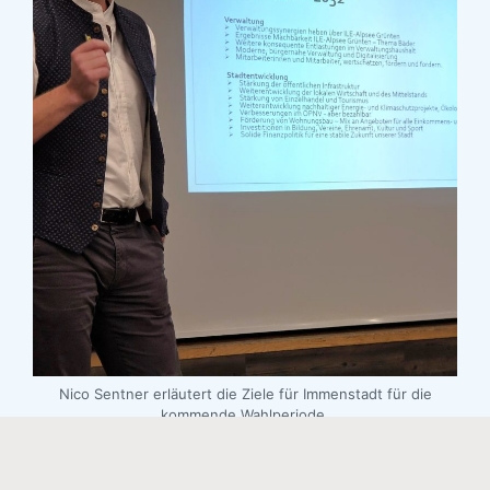
Impressum
|
Disclaimer
|
Datenschutzerklärung
© die aktiven.de
Nico Sentner erläutert die Ziele für Immenstadt für die
kommende Wahlperiode.