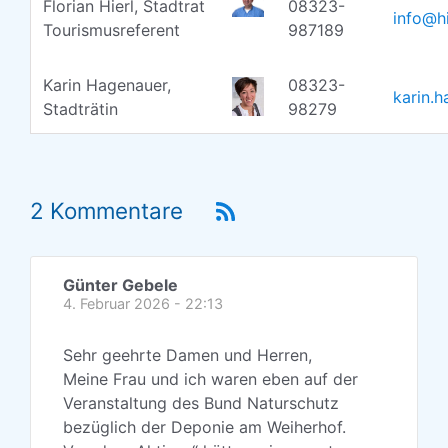
Florian Hierl, Stadtrat
08323-
info@hi
Tourismusreferent
987189
Karin Hagenauer,
08323-
karin.
Stadträtin
98279
2 Kommentare
Günter Gebele
4. Februar 2026 - 22:13
Sehr geehrte Damen und Herren,
Meine Frau und ich waren eben auf der
Veranstaltung des Bund Naturschutz
bezüglich der Deponie am Weiherhof.