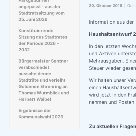
Parkgebühren
20. Oktober 2016
Gesc
angepasst – aus der
Stadtratssitzung vom
25. Juni 2026
Information aus der
Konstituierende
Haushaltsentwurf 2
Sitzung des Stadtrates
der Periode 2026 –
In den letzten Woch
2032
und Aktiven unterste
Mehrausgaben. Einer
Bürgermeister Sentner
verabschiedet
Steuer wieder gesenk
ausscheidende
Wir halten unser Ve
Stadträte und verleiht
Goldenen Ehrenring an
einen Haushaltsentw
Thomas Wurmbäck und
wird jetzt in den F
Herbert Waibel
nehmen und Posten 
Ergebnisse der
Kommunalwahl 2026
Zu aktuellen Fragen