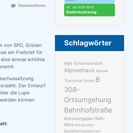
Kommentieren
30. Juli 2026 19:00
Stadtratssitzung
Schlagwörter
en von SPD, Grünen
i ein Freibrief für
 eine einmal erhöhte
Alpe Schoenesreuth
enannt.
Alpseehaus
Alpsee
usschusssitzung
B
Tourismus GmbH
orsieht. Der Entwurf
308-
nter die Lupe
Ortsumgehung
 werden können.
Bahnhofstraße
Bebauungsplan Bühl-
att:
Mitte
Brandschutz
Buddhismuszentrum