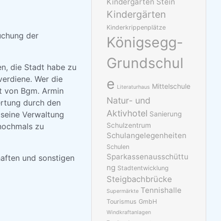
Kindergarten Stein
Kindergärten
Kinderkrippenplätze
uchung der
Königsegg-
Grundschul
, die Stadt habe zu
verdiene. Wer die
e
Mittelschule
Literaturhaus
tt von Bgm. Armin
Natur- und
ertung durch den
Aktivhotel
 seine Verwaltung
Sanierung
 nochmals zu
Schulzentrum
Schulangelegenheiten
Schulen
Sparkassenausschüttu
haften und sonstigen
ng
Stadtentwicklung
Steigbachbrücke
Tennishalle
Supermärkte
Tourismus GmbH
Windkraftanlagen