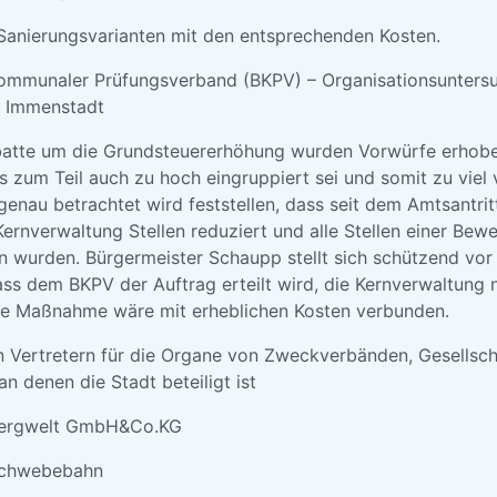
 Sanierungsvarianten mit den entsprechenden Kosten.
Kommunaler Prüfungsverband (BKPV) – Organisationsunters
g Immenstadt
atte um die Grundsteuererhöhung wurden Vorwürfe erhoben
as zum Teil auch zu hoch eingruppiert sei und somit zu viel 
enau betrachtet wird feststellen, dass seit dem Amtsantri
ernverwaltung Stellen reduziert und alle Stellen einer Bew
 wurden. Bürgermeister Schaupp stellt sich schützend vor
ass dem BKPV der Auftrag erteilt wird, die Kernverwaltung
se Maßnahme wäre mit erheblichen Kosten verbunden.
on Vertretern für die Organe von Zweckverbänden, Gesellsc
an denen die Stadt beteiligt ist
Bergwelt GmbH&Co.KG
Schwebebahn