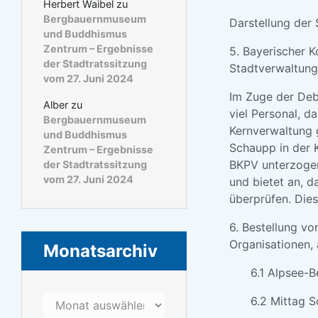
Herbert Waibel
zu
Bergbauernmuseum
Darstellung der
und Buddhismus
Zentrum – Ergebnisse
5. Bayerischer 
der Stadtratssitzung
Stadtverwaltun
vom 27. Juni 2024
Im Zuge der Deb
Alber
zu
viel Personal, d
Bergbauernmuseum
Kernverwaltung g
und Buddhismus
Schaupp in der K
Zentrum – Ergebnisse
BKPV unterzogen
der Stadtratssitzung
vom 27. Juni 2024
und bietet an, d
überprüfen. Die
6. Bestellung v
Organisationen, 
Monatsarchiv
6.1 Alpsee-
Monatsarchiv
6.2 Mittag 