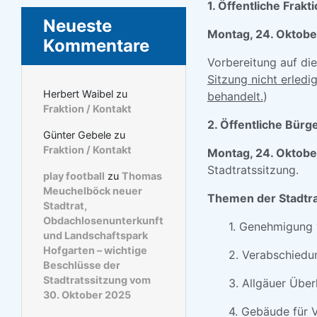
1. Öffentliche Fra
Neueste
Montag, 24. Oktobe
Kommentare
Vorbereitung auf di
Sitzung nicht erledi
Herbert Waibel
zu
behandelt.
)
Fraktion / Kontakt
2. Öffentliche Bür
Günter Gebele
zu
Fraktion / Kontakt
Montag, 24. Oktober
Stadtratssitzung.
play football
zu
Thomas
Meuchelböck neuer
Themen der Stadtra
Stadtrat,
Obdachlosenunterkunft
1. Genehmigung 
und Landschaftspark
Hofgarten – wichtige
2. Verabschiedu
Beschlüsse der
Stadtratssitzung vom
3. Allgäuer Übe
30. Oktober 2025
4. Gebäude für 