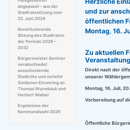
Herzliche Ein
Parkgebühren
angepasst – aus der
und zur ansc
Stadtratssitzung vom
25. Juni 2026
öffentlichen 
Konstituierende
Montag
,
16. J
Sitzung des Stadtrates
der Periode 2026 –
2032
Zu aktuellen 
Bürgermeister Sentner
Veranstaltung
verabschiedet
Direkt nach der öff
ausscheidende
unserer Wählergem
Stadträte und verleiht
Goldenen Ehrenring an
Montag, 16. Juli, 2
Thomas Wurmbäck und
Herbert Waibel
Vorbereitung auf di
Ergebnisse der
Kommunalwahl 2026
Öffentliche Bürger