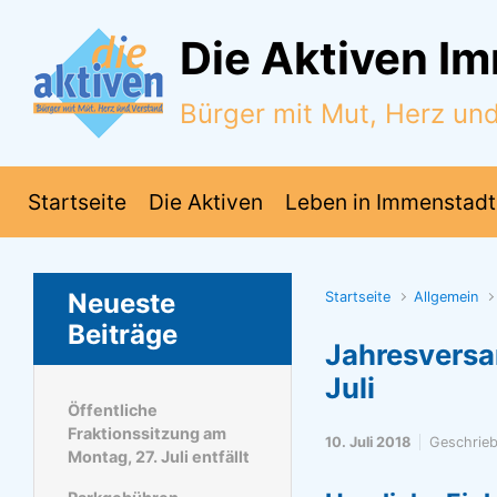
Zum Hauptinhalt springen
Die Aktiven I
Bürger mit Mut, Herz un
Startseite
Die Aktiven
Leben in Immenstadt
Neueste
Startseite
Allgemein
Beiträge
Jahresversa
Juli
Öffentliche
Fraktionssitzung am
10. Juli 2018
Geschrie
Montag, 27. Juli entfällt