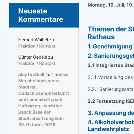
Montag, 16. Juli, 1
Neueste
Kommentare
Themen der St
Rathaus
Herbert Waibel
zu
1. Genehmigung 
Fraktion / Kontakt
2. Sanierungsge
Günter Gebele
zu
Fraktion / Kontakt
2.1 Integriertes St
play football
zu
Thomas
2.1.1 Vorstellung de
Meuchelböck neuer
Stadtrat,
2.2.1 Sanierungssat
Obdachlosenunterkunft
und Landschaftspark
2.2 Fortsetzung ISE
Hofgarten – wichtige
3. Anpassung d
Beschlüsse der
Stadtratssitzung vom
4. Alkoholverbo
30. Oktober 2025
Landwehrplatz