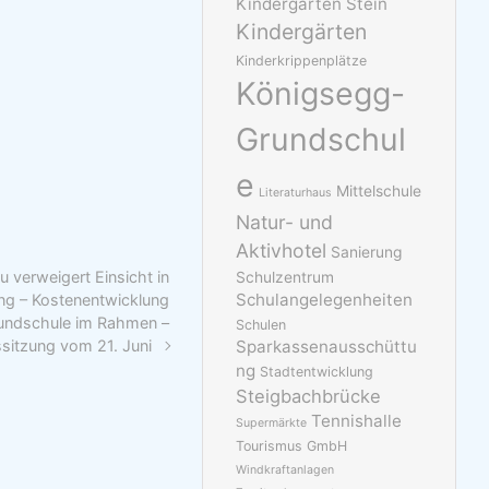
Kindergarten Stein
Kindergärten
Kinderkrippenplätze
Königsegg-
Grundschul
e
Mittelschule
Literaturhaus
Natur- und
Aktivhotel
Sanierung
u verweigert Einsicht in
Schulzentrum
Schulangelegenheiten
ng – Kostenentwicklung
undschule im Rahmen –
Schulen
ssitzung vom 21. Juni
Sparkassenausschüttu
ng
Stadtentwicklung
Steigbachbrücke
Tennishalle
Supermärkte
Tourismus GmbH
Windkraftanlagen