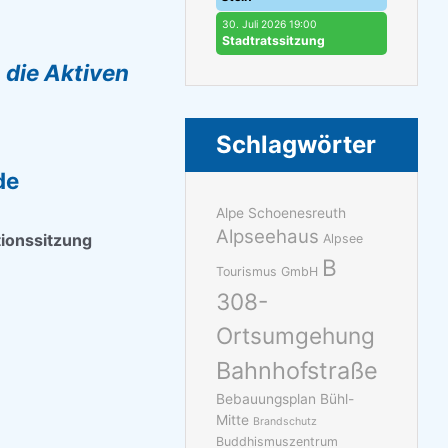
30. Juli 2026 19:00
Stadtratssitzung
t
die Aktiven
Schlagwörter
de
Alpe Schoenesreuth
Alpseehaus
tionssitzung
Alpsee
B
Tourismus GmbH
308-
Ortsumgehung
Bahnhofstraße
Bebauungsplan Bühl-
Mitte
Brandschutz
Buddhismuszentrum