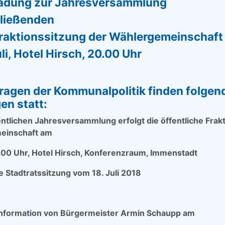
ladung zur
Jahresversammlung
hließenden
Fraktionssitzung
der Wählergemeinschaf
uli, Hotel Hirsch, 20.00 Uhr
Fragen der Kommunalpolitik finden folgen
en statt:
entlichen Jahresversammlung erfolgt die öffentliche Frak
einschaft am
0.00 Uhr, Hotel Hirsch, Konferenzraum, Immenstadt
e Stadtratssitzung vom 18. Juli 2018
information von Bürgermeister Armin Schaupp am