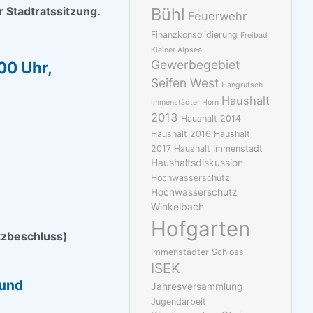
r Stadtratssitzung.
Bühl
Feuerwehr
Finanzkonsolidierung
Freibad
Kleiner Alpsee
Gewerbegebiet
00 Uhr,
Seifen West
Hangrutsch
Haushalt
Immenstädter Horn
2013
Haushalt 2014
Haushalt 2016
Haushalt
2017
Haushalt Immenstadt
Haushaltsdiskussion
Hochwasserschutz
Hochwasserschutz
Winkelbach
Hofgarten
atzbeschluss)
Immenstädter Schloss
ISEK
 und
Jahresversammlung
Jugendarbeit