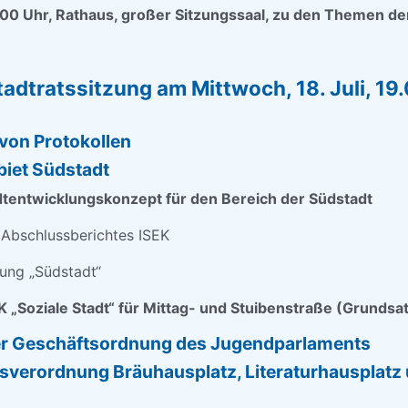
9.00 Uhr, Rathaus, großer Sitzungssaal, zu den Themen de
adtratssitzung am Mittwoch, 18. Juli, 19.
von Protokollen
biet Südstadt
adtentwicklungskonzept für den Bereich der Südstadt
s Abschlussberichtes ISEK
zung „Südstadt“
K „Soziale Stadt“ für Mittag- und Stuibenstraße (Grunds
er Geschäftsordnung des Jugendparlaments
tsverordnung Bräuhausplatz, Literaturhausplatz