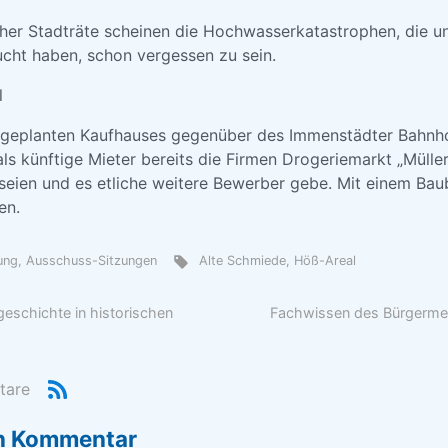
er Stadträte scheinen die Hochwasserkatastrophen, die uns
ucht haben, schon vergessen zu sein.
l
 geplanten Kaufhauses gegenüber des Immenstädter Bahnho
 als künftige Mieter bereits die Firmen Drogeriemarkt „Mülle
seien und es etliche weitere Bewerber gebe. Mit einem Bau
en.
zung, Ausschuss-Sitzungen
Alte Schmiede
,
Höß-Areal
eschichte in historischen
Fachwissen des Bürgermeis
tare
en Kommentar