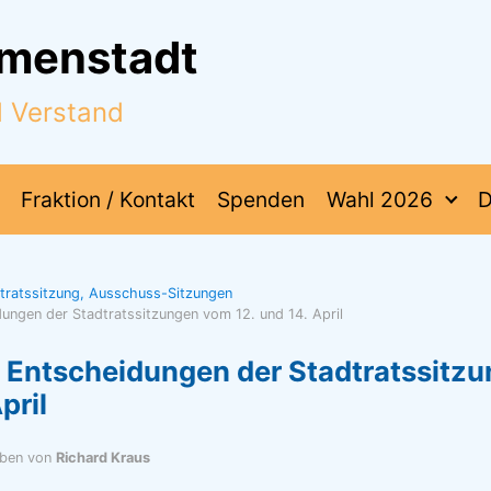
mmenstadt
d Verstand
Fraktion / Kontakt
Spenden
Wahl 2026
D
dtratssitzung, Ausschuss-Sitzungen
ungen der Stadtratssitzungen vom 12. und 14. April
 Entscheidungen der Stadtratssitz
pril
eben von
Richard Kraus