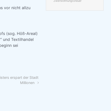
Zweitwohnungssteuer
 vor nicht allzu
fs (sog. Höß-Areal)
r“ und Textilhandel
beginn sei
ters erspart der Stadt
Millionen