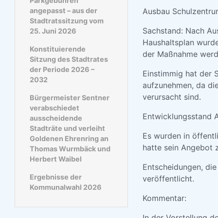
Parkgebühren
angepasst – aus der
Ausbau Schulzentrum
Stadtratssitzung vom
Sachstand: Nach Au
25. Juni 2026
Haushaltsplan wurde
Konstituierende
der Maßnahme werden
Sitzung des Stadtrates
der Periode 2026 –
Einstimmig hat der 
2032
aufzunehmen, da die
verursacht sind.
Bürgermeister Sentner
verabschiedet
Entwicklungsstand A
ausscheidende
Stadträte und verleiht
Es wurden in öffent
Goldenen Ehrenring an
hatte sein Angebot 
Thomas Wurmbäck und
Herbert Waibel
Entscheidungen, die
Ergebnisse der
veröffentlicht.
Kommunalwahl 2026
Kommentar:
In der Vorstellung d