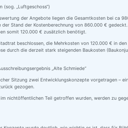
 (sog. „Luftgeschoss“)
swertung der Angebote liegen die Gesamtkosten bei ca 98
 der Stand der Kostenberechnung von 860.000 € gedeckt. F
 somit 120.000 € zusätzlich benötigt.
Stadtrat beschlossen, die Mehrkosten von 120.000 € in den
se durch die derzeit stark steigenden Baukosten (Baukonj
usschreibungsergebnis „Alte Schmiede“
licher Sitzung zwei Entwicklungskonzepte vorgetragen – ein
zurück gezogen.
 im nichtöffentlichen Teil getroffen wurden, werden zu geg
er Konzepte wurde deutlich, wie wichtig es ist, dass für Bühl