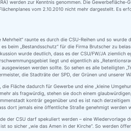
 LRA) werden zur Kenntnis genommen. Die Gewerbefläche-G
lächenplanes vom 2.10.2010 nicht mehr dargestellt. Es erfo
e Mehrheit“ raunte es durch die CSU-Reihen und so wurde 
 es beim „Bestandsschutz“ für die Firma Brutscher zu belas
kussion wurde deutlich, dass es der CSU/FW/JA ziemlich ega
rschwemmungsgebiet liegt und eigentlich als „Retentionsr
ausgewiesen werden sollte. So sehen es alle beteiligten „Tr
ermeister, die Stadträte der SPD, der Grünen und unserer W
die Fläche dadurch für Gewerbe und eine „kleine Umgehun
 mehr als fragwürdig, stehen sie doch einem glaubwürdigen
mmenstadt konträr gegenüber und es ist nach derzeitigem
ass dort jemals eine öffentliche Straße genehmigt werden 
e der CSU darf spekuliert werden – eine Wiedervorlage du
 ist so sicher „wie das Amen in der Kirche“. So werden öffe