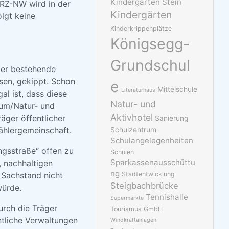
Kindergarten Stein
RZ-NW wird in der
Kindergärten
lgt keine
Kinderkrippenplätze
Königsegg-
Grundschul
der bestehende
sen, gekippt. Schon
e
Mittelschule
Literaturhaus
l ist, dass diese
Natur- und
aum/Natur- und
Aktivhotel
äger öffentlicher
Sanierung
ählergemeinschaft.
Schulzentrum
Schulangelegenheiten
gsstraße“ offen zu
Schulen
Sparkassenausschüttu
, nachhaltigen
ng
 Sachstand nicht
Stadtentwicklung
Steigbachbrücke
würde.
Tennishalle
Supermärkte
rch die Träger
Tourismus GmbH
ntliche Verwaltungen
Windkraftanlagen