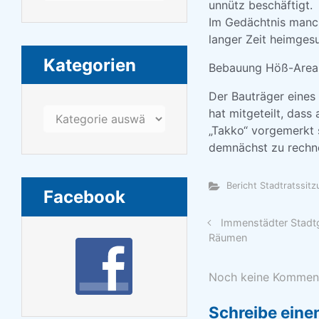
unnütz beschäftigt.
Im Gedächtnis manch
langer Zeit heimges
Kategorien
Bebauung Höß-Area
Der Bauträger eines
hat mitgeteilt, dass
Kategorien
„Takko“ vorgemerkt 
demnächst zu rechn
Bericht Stadtratssit
Facebook
Immenstädter Stadtg
Räumen
Noch keine Kommen
Schreibe ein