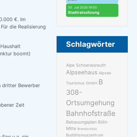
30. Juli 2026 19:00
Stadtratssitzung
0.000 €. Im
ür die Realisierung
Schlagwörter
 Haushalt
unktur boomt)
Alpe Schoenesreuth
Alpseehaus
Alpsee
B
Tourismus GmbH
 dritter Bewerber
308-
Ortsumgehung
ebener Zeit
Bahnhofstraße
Bebauungsplan Bühl-
Mitte
Brandschutz
Buddhismuszentrum
-See u.a. ein