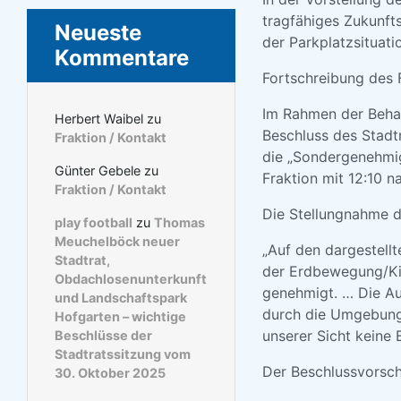
tragfähiges Zukunft
Neueste
der Parkplatzsituati
Kommentare
Fortschreibung des
Im Rahmen der Behand
Herbert Waibel
zu
Beschluss des Stadtr
Fraktion / Kontakt
die „Sondergenehmig
Günter Gebele
zu
Fraktion mit 12:10 
Fraktion / Kontakt
Die Stellungnahme d
play football
zu
Thomas
Meuchelböck neuer
„Auf den dargestell
Stadtrat,
der Erdbewegung/Kie
Obdachlosenunterkunft
genehmigt. … Die Au
und Landschaftspark
durch die Umgebung 
Hofgarten – wichtige
unserer Sicht keine
Beschlüsse der
Stadtratssitzung vom
Der Beschlussvorsch
30. Oktober 2025