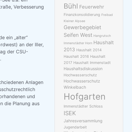
Bühl
traße, Verbesserung
Feuerwehr
Finanzkonsolidierung
Freibad
Kleiner Alpsee
Gewerbegebiet
Seifen West
Hangrutsch
e ein „alter“
Haushalt
Immenstädter Horn
dwest) an der Iller,
2013
Haushalt 2014
rag der CSU-
Haushalt 2016
Haushalt
.
2017
Haushalt Immenstadt
Haushaltsdiskussion
Hochwasserschutz
Hochwasserschutz
schciedenen Anlagen
Winkelbach
schutzrechtlich
Hofgarten
vorhandenen und
n die Planung aus
Immenstädter Schloss
ISEK
Jahresversammlung
Jugendarbeit