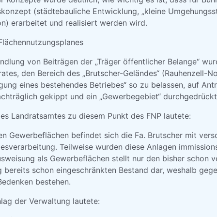
skonzept (städtebauliche Entwicklung, „kleine Umgehungss
on) erarbeitet und realisiert werden wird.
 Flächennutzungsplanes
lung von Beiträgen der „Träger öffentlicher Belange“ wurd
ates, den Bereich des „Brutscher-Geländes“ (Rauhenzell-Nor
ung eines bestehendes Betriebes“ so zu belassen, auf Ant
nachträglich gekippt und ein „Gewerbegebiet“ durchgedrückt
es Landratsamtes zu diesem Punkt des FNP lautete:
ten Gewerbeflächen befindet sich die Fa. Brutscher mit ver
sverarbeitung. Teilweise wurden diese Anlagen immissions
sweisung als Gewerbeflächen stellt nur den bisher schon 
bereits schon eingeschränkten Bestand dar, weshalb gege
 Bedenken bestehen.
lag der Verwaltung lautete: