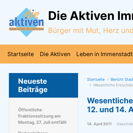
Zum Hauptinhalt springen
Die Aktiven I
Bürger mit Mut, Herz un
Startseite
Die Aktiven
Leben in Immenstadt
Neueste
Startseite
Bericht Sta
Wesentliche Entscheid
Beiträge
Wesentliche
12. und 14. A
Öffentliche
Fraktionssitzung am
Montag, 27. Juli entfällt
14. April 2011
Geschri