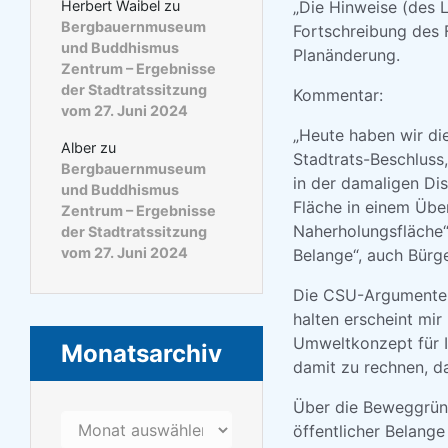
„Die Hinweise (des
Herbert Waibel
zu
Bergbauernmuseum
Fortschreibung des F
und Buddhismus
Planänderung.
Zentrum – Ergebnisse
der Stadtratssitzung
Kommentar:
vom 27. Juni 2024
„Heute haben wir di
Alber
zu
Stadtrats-Beschluss,
Bergbauernmuseum
in der damaligen Dis
und Buddhismus
Fläche in einem Übe
Zentrum – Ergebnisse
Naherholungsfläche“ 
der Stadtratssitzung
vom 27. Juni 2024
Belange“, auch Bürg
Die CSU-Argumente, 
halten erscheint mir
Umweltkonzept für I
Monatsarchiv
damit zu rechnen, d
Über die Beweggründ
Monatsarchiv
öffentlicher Belange