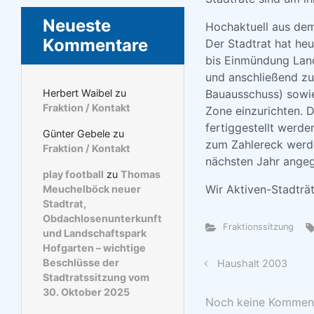
Neueste
Hochaktuell aus de
Kommentare
Der Stadtrat hat heu
bis Einmündung Land
und anschließend zu 
Bauausschuss) sowie
Herbert Waibel
zu
Fraktion / Kontakt
Zone einzurichten. 
fertiggestellt werd
Günter Gebele
zu
zum Zahlereck werde
Fraktion / Kontakt
nächsten Jahr ange
play football
zu
Thomas
Wir Aktiven-Stadtr
Meuchelböck neuer
Stadtrat,
Obdachlosenunterkunft
Fraktionssitzung
und Landschaftspark
Hofgarten – wichtige
Beschlüsse der
Haushalt 2003
Stadtratssitzung vom
30. Oktober 2025
Noch keine Kommen