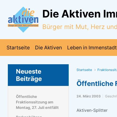
Zum Hauptinhalt springen
Die Aktiven I
Bürger mit Mut, Herz un
Startseite
Die Aktiven
Leben in Immenstadt
Neueste
Startseite
Fraktionssi
Beiträge
Öffentliche 
Öffentliche
24. März 2003
Geschr
Fraktionssitzung am
Montag, 27. Juli entfällt
Aktiven-Splitter