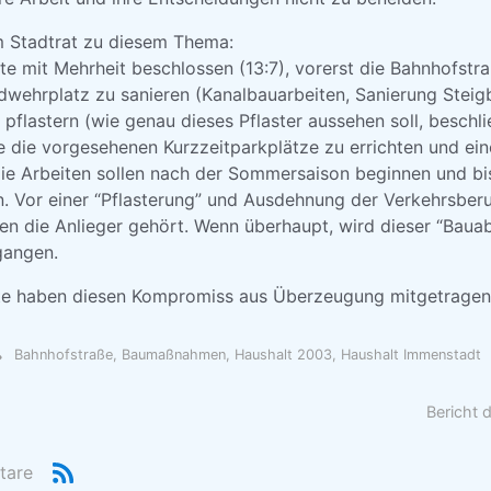
m Stadtrat zu diesem Thema:
te mit Mehrheit beschlossen (13:7), vorerst die Bahnhofstr
wehrplatz zu sanieren (Kanalbauarbeiten, Sanierung Stei
pflastern (wie genau dieses Pflaster aussehen soll, beschl
 die vorgesehenen Kurzzeitparkplätze zu errichten und ein
Die Arbeiten sollen nach der Sommersaison beginnen und b
en. Vor einer “Pflasterung” und Ausdehnung der Verkehrsber
n die Anlieger gehört. Wenn überhaupt, wird dieser “Bauabs
gangen.
äte haben diesen Kompromiss aus Überzeugung mitgetragen
Bahnhofstraße
,
Baumaßnahmen
,
Haushalt 2003
,
Haushalt Immenstadt
Bericht 
tare