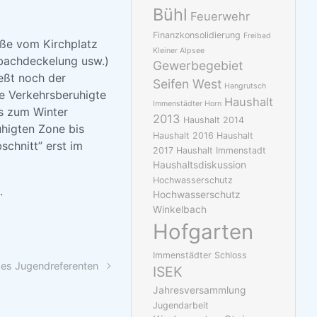
Bühl
Feuerwehr
Finanzkonsolidierung
Freibad
aße vom Kirchplatz
Kleiner Alpsee
gbachdeckelung usw.)
Gewerbegebiet
ießt noch der
Seifen West
Hangrutsch
e Verkehrsberuhigte
Haushalt
Immenstädter Horn
is zum Winter
2013
Haushalt 2014
uhigten Zone bis
Haushalt 2016
Haushalt
chnitt” erst im
2017
Haushalt Immenstadt
Haushaltsdiskussion
Hochwasserschutz
.
Hochwasserschutz
Winkelbach
Hofgarten
Immenstädter Schloss
des Jugendreferenten
ISEK
Jahresversammlung
Jugendarbeit