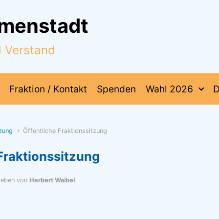
mmenstadt
d Verstand
Fraktion / Kontakt
Spenden
Wahl 2026
D
tzung
Öffentliche Fraktionssitzung
Fraktionssitzung
ieben von
Herbert Waibel