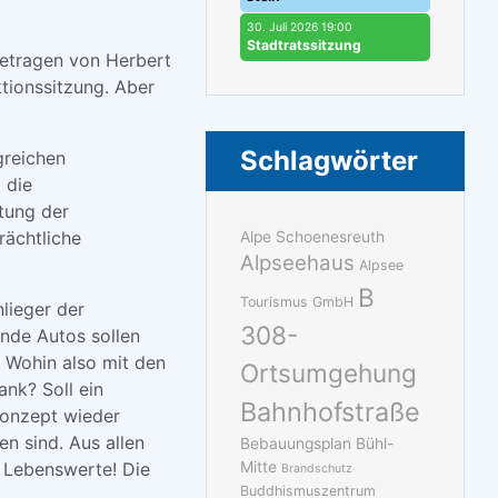
30. Juli 2026 19:00
Stadtratssitzung
getragen von Herbert
ktionssitzung. Aber
Schlagwörter
greichen
 die
tung der
rächtliche
Alpe Schoenesreuth
Alpseehaus
Alpsee
B
Tourismus GmbH
lieger der
308-
nde Autos sollen
 Wohin also mit den
Ortsumgehung
nk? Soll ein
Bahnhofstraße
Konzept wieder
n sind. Aus allen
Bebauungsplan Bühl-
m Lebenswerte! Die
Mitte
Brandschutz
Buddhismuszentrum