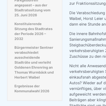
Parkgebühren
zur Fraktionssitzun
angepasst – aus der
Stadtratssitzung vom
Die Verabschiedung 
25. Juni 2026
Waibel, Horst Leier 
Konstituierende
dann eine Stunde an
Sitzung des Stadtrates
Die innere Bahnhofs
der Periode 2026 –
2032
Sanierungsmaßnahmen
Steigbachüberdeckun
Bürgermeister Sentner
verkehrsberuhigten 
verabschiedet
Zuschüsse zu den ni
ausscheidende
Stadträte und verleiht
Nicht alle Anwesend
Goldenen Ehrenring an
verkehrsberuhigten 
Thomas Wurmbäck und
einkaufsnah abgeste
Herbert Waibel
Autos? Wieder auf d
Ergebnisse der
vernünftiges, über v
Kommunalwahl 2026
aufgeweicht werden?
Beiträgen aber klin
Stadträte sind um ih