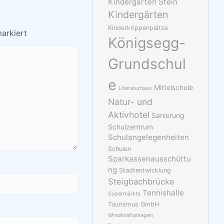
Kindergarten Stein
Kindergärten
Kinderkrippenplätze
arkiert
Königsegg-
Grundschul
e
Mittelschule
Literaturhaus
Natur- und
Aktivhotel
Sanierung
Schulzentrum
Schulangelegenheiten
Schulen
Sparkassenausschüttu
ng
Stadtentwicklung
Steigbachbrücke
Tennishalle
Supermärkte
Tourismus GmbH
Windkraftanlagen