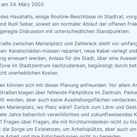
g am 24. März 2003
des Haushalts, einige Routine-Beschlüsse im Stadtrat, vor
und Rudi Seber, soweit ein normaler Ablauf der offenen Fra
geregte Diskussion mit unterschiedlichen Standpunkten:
traße zwischen Marienplatz und Zahlereck steht vor umfan
: Kanalschäden müssen repariert, neue Kabel verlegt und
g erneuert werden, Anlass für die Stadt, über eine Auswei
Zone im Stadtzentrum nachzudenken, begünstigt durch bet
cht unerheblichen Kosten.
en können sich mit dieser Planung anfreunden. Vor allem An
Straßen klagen über fehlende Parkplätze im Zentrum. Parke
llt werden, aber auch keine Ausstellungsflächen verdecken.
en Marienplatz, wo Platz wäre? Zurück zum Lärm und Gesta
iele Jahre beharrlich verwirklichtes und zukunftweisendes 
 Fragen über Fragen, die mit Kirchturmdenken nicht zu löse
gt die Sorge um Existenzen, um Arbeitsplätze, aber auch u
re Arbeit und ihre Entscheidungen nicht zu beneiden.