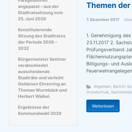
Parkgebühren
Themen der 
angepasst – aus der
Stadtratssitzung vom
25. Juni 2026
7. Dezember 2017
Ges
Konstituierende
1. Genehmigung des 
Sitzung des Stadtrates
der Periode 2026 –
23.11.2017 2. Sachs
2032
Prüfungsverband Jah
Flächennutzungsplan
Bürgermeister Sentner
Billigungs- und Au
verabschiedet
Feuerwehrangelegen
ausscheidende
Stadträte und verleiht
Goldenen Ehrenring an
Allgemein
,
Bericht S
Thomas Wurmbäck und
Grundschule
,
Sachstands
Herbert Waibel
Weiterlesen
Ergebnisse der
Kommunalwahl 2026