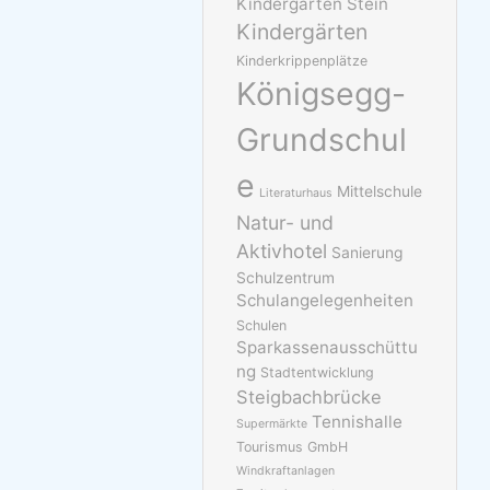
Kindergarten Stein
Kindergärten
Kinderkrippenplätze
Königsegg-
Grundschul
e
Mittelschule
Literaturhaus
Natur- und
Aktivhotel
Sanierung
Schulzentrum
Schulangelegenheiten
Schulen
Sparkassenausschüttu
ng
Stadtentwicklung
Steigbachbrücke
Tennishalle
Supermärkte
Tourismus GmbH
Windkraftanlagen