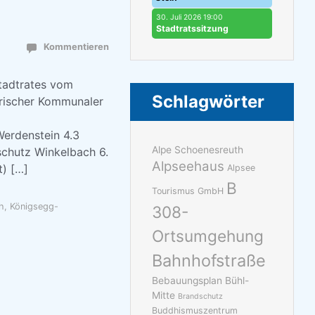
30. Juli 2026 19:00
Stadtratssitzung
Kommentieren
Stadtrates vom
Schlagwörter
erischer Kommunaler
Werdenstein 4.3
Alpe Schoenesreuth
chutz Winkelbach 6.
Alpseehaus
) […]
Alpsee
B
Tourismus GmbH
h
,
Königsegg-
308-
Ortsumgehung
Bahnhofstraße
Bebauungsplan Bühl-
Mitte
Brandschutz
Buddhismuszentrum