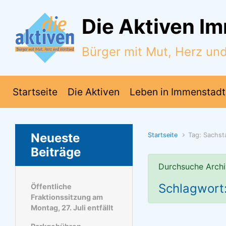
Zum Hauptinhalt springen
Die Aktiven I
Bürger mit Mut, Herz un
Startseite
Die Aktiven
Leben in Immenstadt
Neueste
Startseite
Tag: Sachst
Beiträge
Durchsuche Archi
Schlagwort
Öffentliche
Fraktionssitzung am
Montag, 27. Juli entfällt