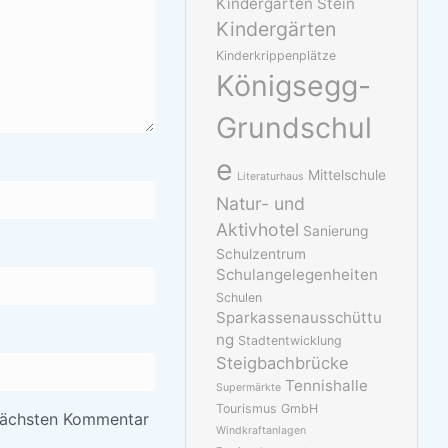
Kindergarten Stein
Kindergärten
Kinderkrippenplätze
Königsegg-
Grundschul
e
Mittelschule
Literaturhaus
Natur- und
Aktivhotel
Sanierung
Schulzentrum
Schulangelegenheiten
Schulen
Sparkassenausschüttu
ng
Stadtentwicklung
Steigbachbrücke
Tennishalle
Supermärkte
Tourismus GmbH
nächsten Kommentar
Windkraftanlagen