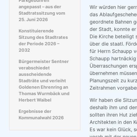
Parkgebühren
angepasst – aus der
Wir würden hier gern
Stadtratssitzung vom
das Ablaufgeschehen
25. Juni 2026
geordnete Bahnen geb
der Stadt, konnte e
Konstituierende
Die Kirche beteilig
Sitzung des Stadtrates
über die staatl. Fö
der Periode 2026 –
2032
für Herrn Schaupp v
Schaupp hartnäckig 
Bürgermeister Sentner
Überraschungen ersp
verabschiedet
übernehmen müssen, 
ausscheidende
Planungszeit zu kurz
Stadträte und verleiht
Goldenen Ehrenring an
Zeitrahmen vorgabe
Thomas Wurmbäck und
Wir haben die Sitzu
Herbert Waibel
deshalb ihm und dem
Ergebnisse der
sollten ihren Hut zi
Kommunalwahl 2026
Architekten in den 
Es war kein Glück, s
vorab mit der neuen