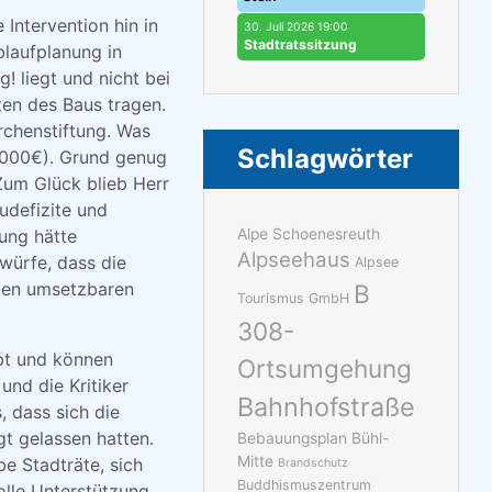
 Intervention hin in
30. Juli 2026 19:00
Stadtratssitzung
laufplanung in
! liegt und nicht bei
ten des Baus tragen.
rchenstiftung. Was
Schlagwörter
0.000€). Grund genug
Zum Glück blieb Herr
udefizite und
ung hätte
Alpe Schoenesreuth
Alpseehaus
würfe, dass die
Alpsee
 den umsetzbaren
B
Tourismus GmbH
308-
bt und können
Ortsumgehung
nd die Kritiker
Bahnhofstraße
, dass sich die
t gelassen hatten.
Bebauungsplan Bühl-
Mitte
e Stadträte, sich
Brandschutz
Buddhismuszentrum
olle Unterstützung