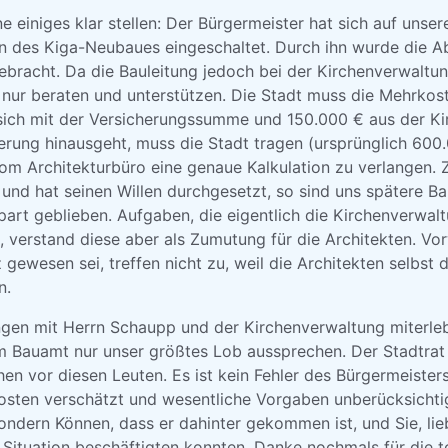
e einiges klar stellen: Der Bürgermeister hat sich auf unsere
 des Kiga-Neubaues eingeschaltet. Durch ihn wurde die Ab
racht. Da die Bauleitung jedoch bei der Kirchenverwaltung
r nur beraten und unterstützen. Die Stadt muss die Mehrkos
t sich mit der Versicherungssumme und 150.000 € aus der Ki
rderung hinausgeht, muss die Stadt tragen (ursprünglich 60
om Architekturbüro eine genaue Kalkulation zu verlangen. 
und hat seinen Willen durchgesetzt, so sind uns spätere Ba
art geblieben. Aufgaben, die eigentlich die Kirchenverwalt
verstand diese aber als Zumutung für die Architekten. Vor
 gewesen sei, treffen nicht zu, weil die Architekten selbst
n.
ngen mit Herrn Schaupp und der Kirchenverwaltung miterle
 Bauamt nur unser größtes Lob aussprechen. Der Stadtrat u
ehen vor diesen Leuten. Es ist kein Fehler des Bürgermeisters
Kosten verschätzt und wesentliche Vorgaben unberücksichtig
ondern Können, dass er dahinter gekommen ist, und Sie, lieb
 Situation beschäftigten konnten. Danke nochmals für die t