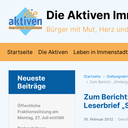
Zum Hauptinhalt springen
Die Aktiven I
Bürger mit Mut, Herz un
Startseite
Die Aktiven
Leben in Immenstadt
Neueste
Startseite
Stellungna
Zum Bericht: „Kinderga
Beiträge
Zum Bericht:
Leserbrief „
Öffentliche
Fraktionssitzung am
Montag, 27. Juli entfällt
10. Februar 2012
Gesc